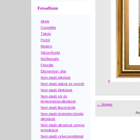
Fotoalbum
Aktok
Csendélet
Tájkép
Portré
Modern
Városrészlet
Nonfiguratív
Figurális
Elismerései, díjai
Nem eladó tájképek
«
Nem eladó alakok és portrék
Nem eladó életképek
Nem eladó sík és
térgeometriai alkotások
← Voriges
Nem eladó illusztrációk
Au
Nem eladó történelmi témájú
alkotások
Nem eladó alkotások vegyes
technikával
Nem eladó virágcsendéletek