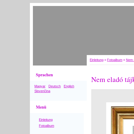
Einleitung
»
Fotoalbum
»
Nem e
Sprachen
Nem eladó táj
Magyar
Deutsch
English
Slovenčina
Menü
Einleitung
Fotoalbum