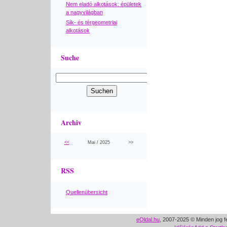
Nem eladó alkotások: épületek
a nagyvilágban
Sík- és térgeometriai
alkotások
Suche
Archiv
<<
Mai / 2025
>>
RSS
Quellenübersicht
eOldal.hu
, 2007-2025 © Minden jog f