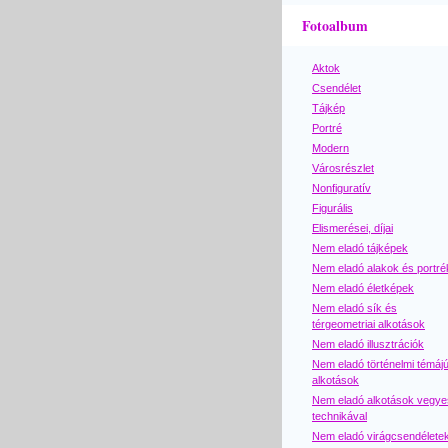
Fotoalbum
Aktok
Csendélet
Tájkép
Portré
Modern
Városrészlet
Nonfiguratív
Figurális
Elismerései, díjai
Nem eladó tájképek
Nem eladó alakok és portré
Nem eladó életképek
Nem eladó sík és
térgeometriai alkotások
Nem eladó illusztrációk
Nem eladó történelmi témáj
alkotások
Nem eladó alkotások vegye
technikával
Nem eladó virágcsendélete