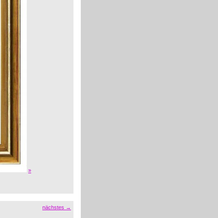
»
nächstes →