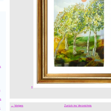
k
«
ú
s
← Voriges
Zurück ins Verzeichnis
k