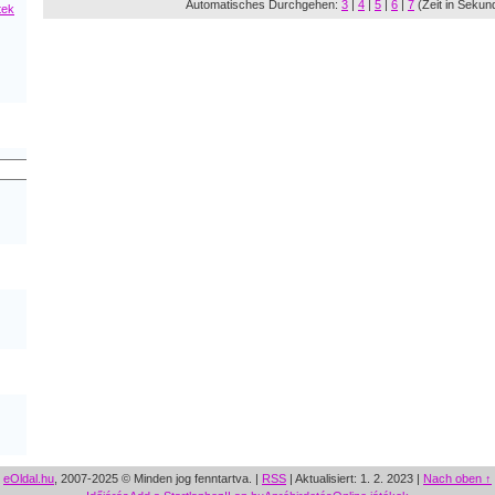
Automatisches Durchgehen:
3
|
4
|
5
|
6
|
7
(Zeit in Sekun
tek
eOldal.hu
, 2007-2025 © Minden jog fenntartva. |
RSS
|
Aktualisiert: 1. 2. 2023
|
Nach oben ↑