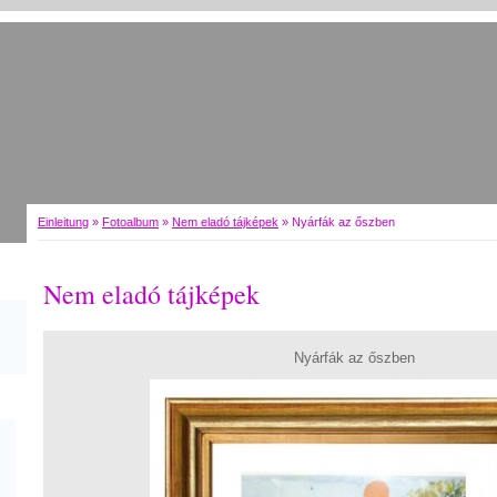
Einleitung
»
Fotoalbum
»
Nem eladó tájképek
»
Nyárfák az őszben
Nem eladó tájképek
Nyárfák az őszben