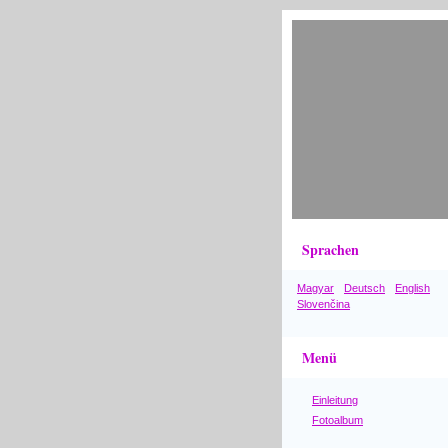
Sprachen
Magyar
Deutsch
English
Slovenčina
Menü
Einleitung
Fotoalbum