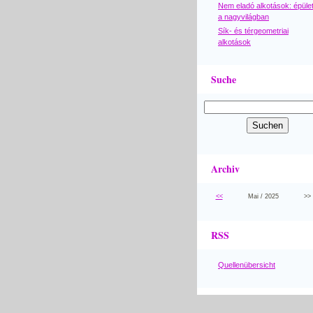
Nem eladó alkotások: épüle
a nagyvilágban
Sík- és térgeometriai
alkotások
Suche
Archiv
<<
Mai / 2025
>>
RSS
Quellenübersicht