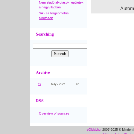
Nem eladó alkotások: épületek
a nagyvilágban
Autom
Sík- és térgeometriai
alkotások
Searching
Archive
<<
May / 2025
>>
RSS
Overview of sources
eOldal.hu
, 2007-2025 © Minden j