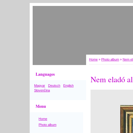
Home
»
Photo album
»
Nem el
Languages
Nem eladó al
Magyar
Deutsch
English
Slovenčina
Menu
Home
Photo album