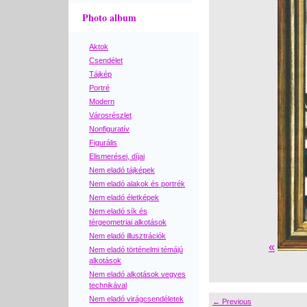
Photo album
Aktok
Csendélet
Tájkép
Portré
Modern
Városrészlet
Nonfiguratív
Figurális
Elismerései, díjai
Nem eladó tájképek
Nem eladó alakok és portrék
Nem eladó életképek
Nem eladó sík és
térgeometriai alkotások
Nem eladó illusztrációk
«
Nem eladó történelmi témájú
alkotások
Nem eladó alkotások vegyes
technikával
Nem eladó virágcsendéletek
← Previous