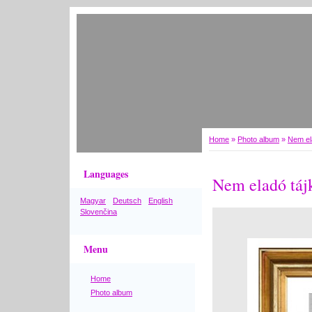
Home
»
Photo album
»
Nem el
Languages
Nem eladó táj
Magyar
Deutsch
English
Slovenčina
Menu
Home
Photo album