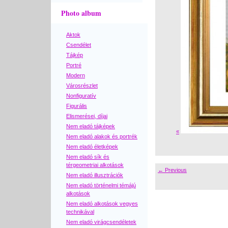
Photo album
Aktok
Csendélet
Tájkép
Portré
Modern
Városrészlet
Nonfiguratív
Figurális
Elismerései, díjai
Nem eladó tájképek
«
Nem eladó alakok és portrék
Nem eladó életképek
Nem eladó sík és
térgeometriai alkotások
← Previous
Nem eladó illusztrációk
Nem eladó történelmi témájú
alkotások
Nem eladó alkotások vegyes
technikával
Nem eladó virágcsendéletek