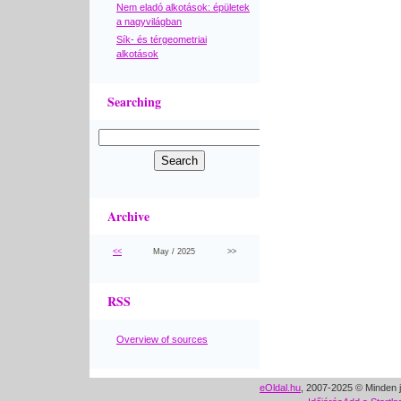
Nem eladó alkotások: épületek
a nagyvilágban
Sík- és térgeometriai
alkotások
Searching
Archive
<<
May / 2025
>>
RSS
Overview of sources
eOldal.hu
, 2007-2025 © Minden j