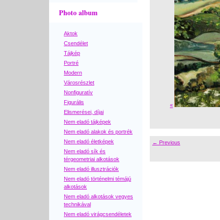
Photo album
Aktok
Csendélet
Tájkép
Portré
Modern
Városrészlet
Nonfiguratív
Figurális
«
Elismerései, díjai
Nem eladó tájképek
Nem eladó alakok és portrék
Nem eladó életképek
← Previous
Nem eladó sík és
térgeometriai alkotások
Nem eladó illusztrációk
Nem eladó történelmi témájú
alkotások
Nem eladó alkotások vegyes
technikával
Nem eladó virágcsendéletek