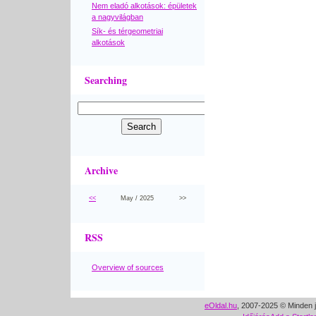
Nem eladó alkotások: épületek
a nagyvilágban
Sík- és térgeometriai
alkotások
Searching
Archive
<<
May / 2025
>>
RSS
Overview of sources
eOldal.hu
, 2007-2025 © Minden j