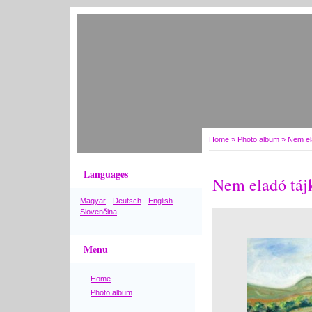
Home
»
Photo album
»
Nem el
Languages
Nem eladó táj
Magyar
Deutsch
English
Slovenčina
Menu
Home
Photo album