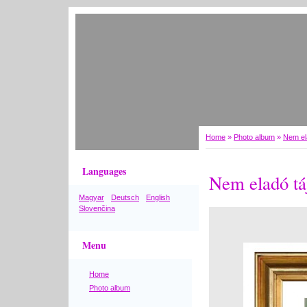
Home
»
Photo album
»
Nem el
Languages
Nem eladó tá
Magyar
Deutsch
English
Slovenčina
Menu
Home
Photo album