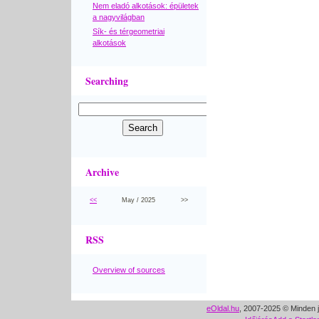
Nem eladó alkotások: épületek
a nagyvilágban
Sík- és térgeometriai
alkotások
Searching
Archive
<<
May / 2025
>>
RSS
Overview of sources
eOldal.hu
, 2007-2025 © Minden j