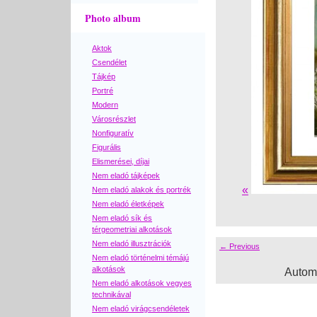
Photo album
Aktok
Csendélet
Tájkép
Portré
Modern
Városrészlet
Nonfiguratív
Figurális
Elismerései, díjai
Nem eladó tájképek
«
Nem eladó alakok és portrék
Nem eladó életképek
Nem eladó sík és
térgeometriai alkotások
Nem eladó illusztrációk
← Previous
Nem eladó történelmi témájú
alkotások
Autom
Nem eladó alkotások vegyes
technikával
Nem eladó virágcsendéletek