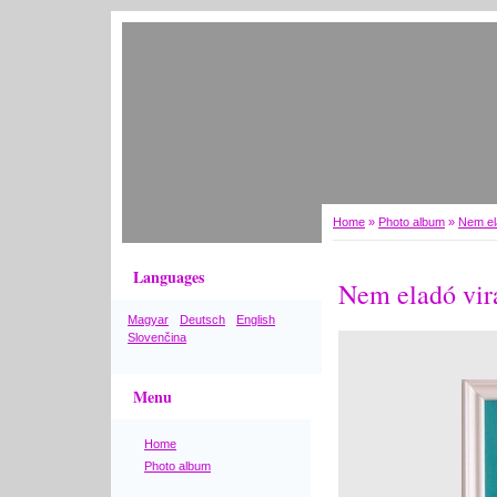
Home
»
Photo album
»
Nem el
Languages
Nem eladó vir
Magyar
Deutsch
English
Slovenčina
Menu
Home
Photo album