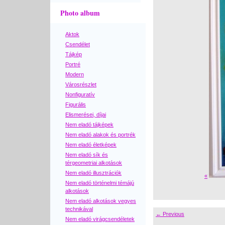
Photo album
Aktok
Csendélet
Tájkép
Portré
Modern
Városrészlet
Nonfiguratív
Figurális
Elismerései, díjai
Nem eladó tájképek
Nem eladó alakok és portrék
Nem eladó életképek
Nem eladó sík és
térgeometriai alkotások
Nem eladó illusztrációk
«
Nem eladó történelmi témájú
alkotások
Nem eladó alkotások vegyes
technikával
← Previous
Nem eladó virágcsendéletek