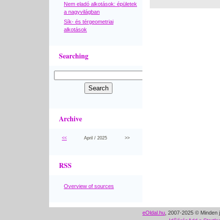
Nem eladó alkotások: épületek
a nagyvilágban
Sík- és térgeometriai
alkotások
Searching
Archive
<<
April / 2025
>>
RSS
Overview of sources
eOldal.hu
, 2007-2025 © Minden j