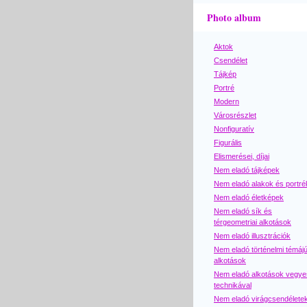
Photo album
Aktok
Csendélet
Tájkép
Portré
Modern
Városrészlet
Nonfiguratív
Figurális
Elismerései, díjai
Nem eladó tájképek
Nem eladó alakok és portré
Nem eladó életképek
Nem eladó sík és
térgeometriai alkotások
Nem eladó illusztrációk
Nem eladó történelmi témáj
alkotások
Nem eladó alkotások vegye
technikával
Nem eladó virágcsendélete