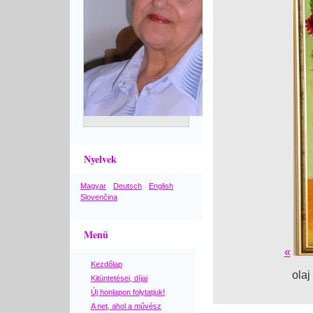
Nyelvek
Magyar
Deutsch
English
Slovenčina
Menü
«
Kezdőlap
olaj
Kitüntetései, díjai
Új honlapon folytatjuk!
A net, ahol a művész