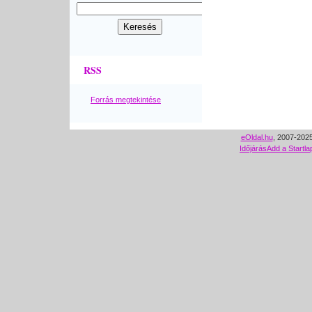
RSS
Forrás megtekintése
eOldal.hu
, 2007-2025
Időjárás
Add a Startla