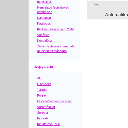
megjelenik
← Előző
Nem eladó festmények
adatbázisa
Automatik
Kapcsolat
Katalógus
Kiállítás Szerencsen, 2016
Vásárlás
Képgaléria
Zenés festmény- bemutató
az eladó alkotásokból
Képgaléria
Akt
Csendélet
Tájkép
Portré
Modern/ vegyes technika
Városrészlet
Sorozat
Figurális
Kitüntetései, díjai