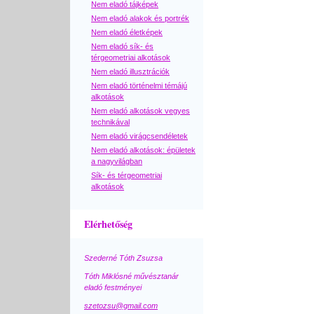
Nem eladó tájképek
Nem eladó alakok és portrék
Nem eladó életképek
Nem eladó sík- és
térgeometriai alkotások
Nem eladó illusztrációk
Nem eladó történelmi témájú
alkotások
Nem eladó alkotások vegyes
technikával
Nem eladó virágcsendéletek
Nem eladó alkotások: épületek
a nagyvilágban
Sík- és térgeometriai
alkotások
Elérhetőség
Szederné Tóth Zsuzsa
Tóth Miklósné művésztanár
eladó festményei
szetozsu@gmail.com