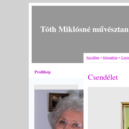
Tóth Miklósné művésztan
Kezdőlap
»
Képgaléria
»
Csend
Profilkép
Csendélet