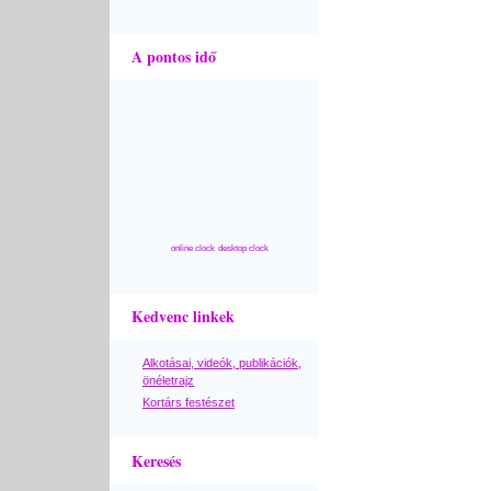
A pontos idő
online clock
desktop clock
Kedvenc linkek
Alkotásai, videók, publikációk,
önéletrajz
Kortárs festészet
Keresés