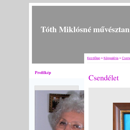
Tóth Miklósné művésztan
Kezdőlap
»
Képgaléria
»
Csend
Profilkép
Csendélet