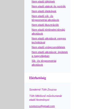
Nem eladó tájképek
Nem eladó alakok és portrék
Nem eladó életképek
Nem eladó sík- és
térgeometriai alkotások
Nem eladó illusztrációk
Nem eladó történelmi témájú
alkotások
Nem eladó alkotások vegyes
technikával
Nem eladó virágcsendéletek
Nem eladó alkotások: épületek
a nagyvilágban
Sík- és térgeometriai
alkotások
Elérhetőség
Szederné Tóth Zsuzsa
Tóth Miklósné művésztanár
eladó festményei
szetozsu@gmail.com