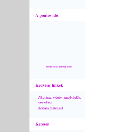
A pontos idő
online clock
desktop clock
Kedvenc linkek
Alkotásai, videók, publikációk,
önéletrajz
Kortárs festészet
Keresés