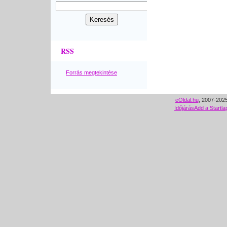
RSS
Forrás megtekintése
eOldal.hu
, 2007-2025
Időjárás
Add a Startla