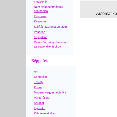
megjelenik
Nem eladó festmények
adatbázisa
Automatik
Kapcsolat
Katalógus
Kiállítás Szerencsen, 2016
Vásárlás
Képgaléria
Zenés festmény- bemutató
az eladó alkotásokból
Képgaléria
Akt
Csendélet
Tájkép
Portré
Modern/ vegyes technika
Városrészlet
Sorozat
Figurális
Kitüntetései, díjai