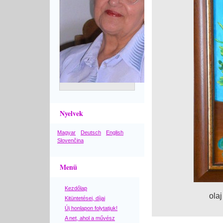
Nyelvek
Magyar
Deutsch
English
Slovenčina
Menü
Kezdőlap
olaj
Kitüntetései, díjai
Új honlapon folytatjuk!
A net, ahol a művész