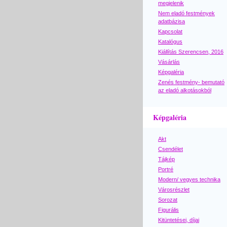
megjelenik
Nem eladó festmények
adatbázisa
Kapcsolat
Katalógus
Kiállítás Szerencsen, 2016
Vásárlás
Képgaléria
Zenés festmény- bemutató
az eladó alkotásokból
Képgaléria
Akt
Csendélet
Tájkép
Portré
Modern/ vegyes technika
Városrészlet
Sorozat
Figurális
Kitüntetései, díjai