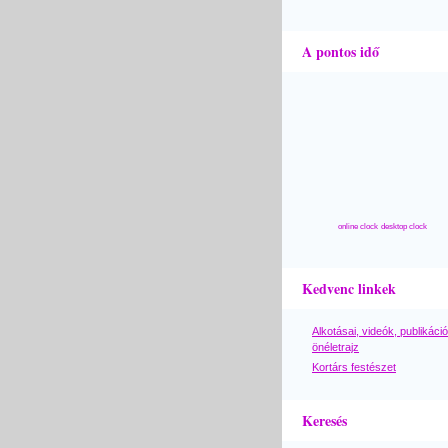
A pontos idő
online clock
desktop clock
Kedvenc linkek
Alkotásai, videók, publikáció
önéletrajz
Kortárs festészet
Keresés