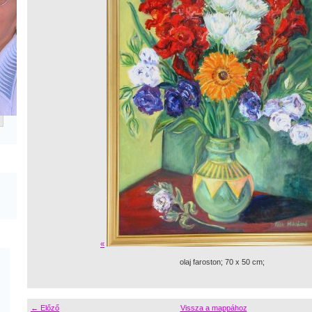
«
olaj faroston; 70 x 50 cm;
← Előző
Vissza a mappához