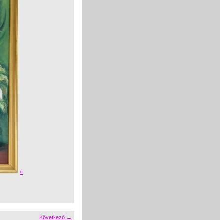
»
Következő →