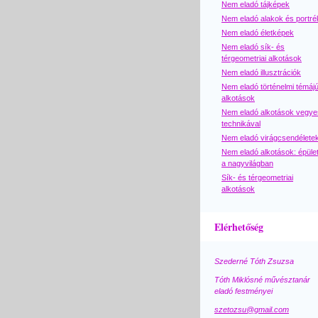
Nem eladó tájképek
Nem eladó alakok és portré
Nem eladó életképek
Nem eladó sík- és
térgeometriai alkotások
Nem eladó illusztrációk
Nem eladó történelmi témáj
alkotások
Nem eladó alkotások vegye
technikával
Nem eladó virágcsendélete
Nem eladó alkotások: épüle
a nagyvilágban
Sík- és térgeometriai
alkotások
Elérhetőség
Szederné Tóth Zsuzsa
Tóth Miklósné művésztanár
eladó festményei
szetozsu@gmail.com