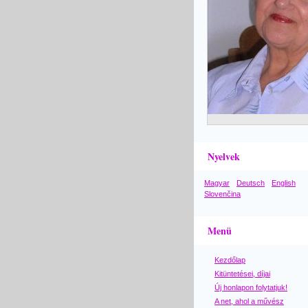
Nyelvek
Magyar
Deutsch
English
Slovenčina
Menü
Kezdőlap
Kitüntetései, díjai
Új honlapon folytatjuk!
A net, ahol a művész