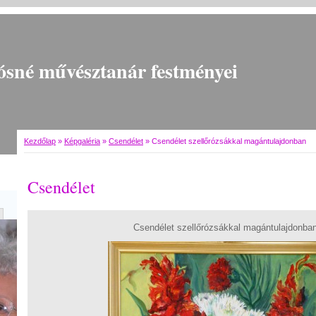
ósné művésztanár festményei
Kezdőlap
»
Képgaléria
»
Csendélet
»
Csendélet szellőrózsákkal magántulajdonban
Csendélet
Csendélet szellőrózsákkal magántulajdonba