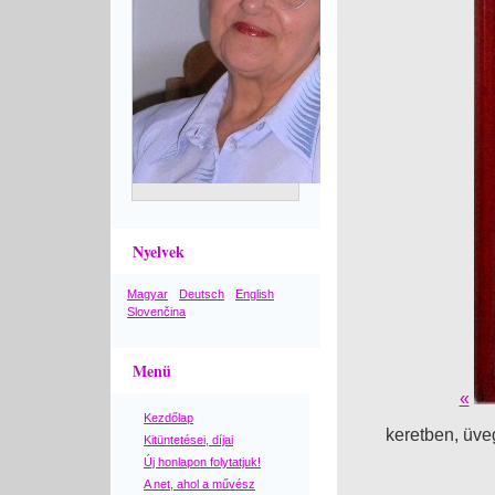
Nyelvek
Magyar
Deutsch
English
Slovenčina
Menü
«
Kezdőlap
keretben, üveg
Kitüntetései, díjai
Új honlapon folytatjuk!
A net, ahol a művész