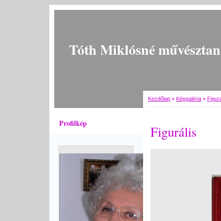
Tóth Miklósné művésztan
Kezdőlap
»
Képgaléria
»
Figurá
Profilkép
Figurális