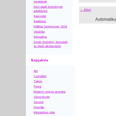
megjelenik
Nem eladó festmények
← Előző
adatbázisa
Kapcsolat
Automatik
Katalógus
Kiállítás Szerencsen, 2016
Vásárlás
Képgaléria
Zenés festmény- bemutató
az eladó alkotásokból
Képgaléria
Akt
Csendélet
Tájkép
Portré
Modern/ vegyes technika
Városrészlet
Sorozat
Figurális
Kitüntetései, díjai