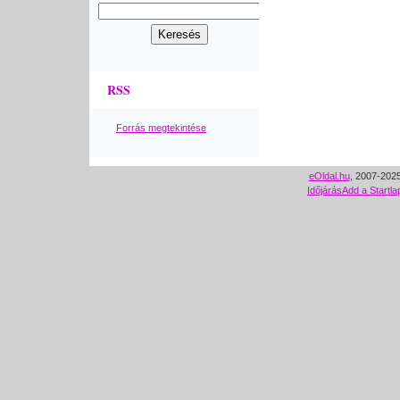
RSS
Forrás megtekintése
eOldal.hu
, 2007-2025
Időjárás
Add a Startla