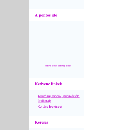
A pontos idő
online clock
desktop clock
Kedvenc linkek
Alkotásai, videók, publikációk,
önéletrajz
Kortárs festészet
Keresés