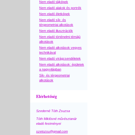
Nem eladó tájképek
Nem eladó alakok és portrék
Nem eladó életképek
Nem eladó sík- és
térgeometriai alkotások
Nem eladó illusztrációk
Nem eladó történelmi témájú
alkotások
Nem eladó alkotások vegyes
technikával
Nem eladó virágcsendéletek
Nem eladó alkotások: épületek
a nagyvilágban
Sík- és térgeometriai
alkotások
Elérhetőség
Szederné Tóth Zsuzsa
Tóth Miklósné művésztanár
eladó festményei
szetozsu@gmail.com