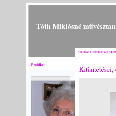
Tóth Miklósné művésztan
Kezdőlap
»
Képgaléria
»
Kitünt
Profilkép
Kitüntetései, 