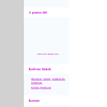
A pontos idő
online clock
desktop clock
Kedvenc linkek
Alkotásai, videók, publikációk,
önéletrajz
Kortárs festészet
Keresés