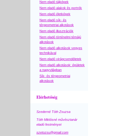
Nem eladó tájképek
Nem eladó alakok és portrék
Nem eladó életképek
Nem eladó sík- és
térgeometriai alkotások
Nem eladó illusztrációk
Nem eladó történelmi témájú
alkotások
Nem eladó alkotások vegyes
technikával
Nem eladó virágcsendéletek
Nem eladó alkotások: épületek
a nagyvilágban
Sík- és térgeometriai
alkotások
Elérhetőség
Szederné Tóth Zsuzsa
Tóth Miklósné művésztanár
eladó festményei
szetozsu@gmail.com