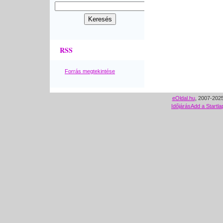
RSS
Forrás megtekintése
eOldal.hu
, 2007-2025
Időjárás
Add a Startla