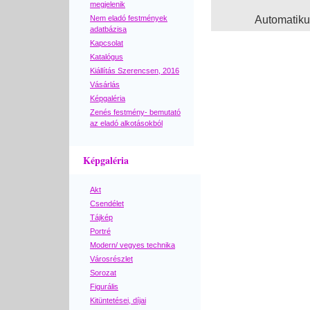
megjelenik
Nem eladó festmények
Automatik
adatbázisa
Kapcsolat
Katalógus
Kiállítás Szerencsen, 2016
Vásárlás
Képgaléria
Zenés festmény- bemutató
az eladó alkotásokból
Képgaléria
Akt
Csendélet
Tájkép
Portré
Modern/ vegyes technika
Városrészlet
Sorozat
Figurális
Kitüntetései, díjai