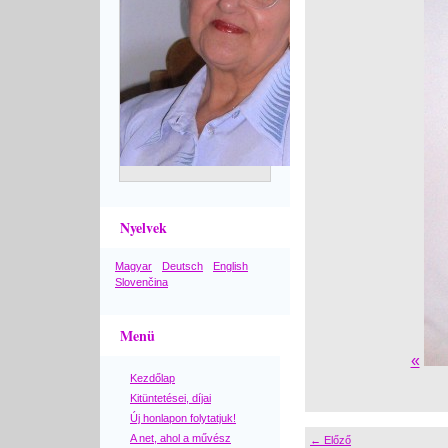
Nyelvek
Magyar
Deutsch
English
Slovenčina
Menü
«
Kezdőlap
Kitüntetései, díjai
Új honlapon folytatjuk!
A net, ahol a művész
← Előző