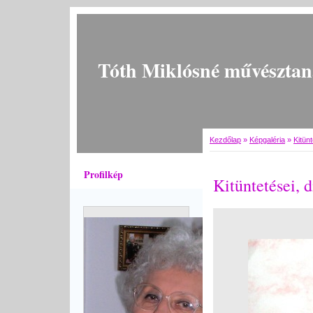
Tóth Miklósné művésztan
Kezdőlap
»
Képgaléria
»
Kitünt
Profilkép
Kitüntetései, d