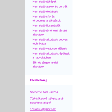
Nem eladó tájképek
Nem eladó alakok és portrék
Nem eladó életképek
Nem eladó sík- és
térgeometriai alkotások
Nem eladó illusztrációk
Nem eladó történelmi témájú
alkotások
Nem eladó alkotások vegyes
technikával
Nem eladó virágcsendéletek
Nem eladó alkotások: épületek
a nagyvilágban
Sík- és térgeometriai
alkotások
Elérhetőség
Szederné Tóth Zsuzsa
Tóth Miklósné művésztanár
eladó festményei
szetozsu@gmail.com