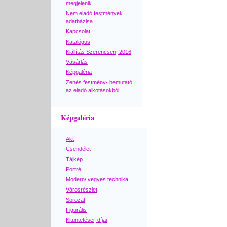
megjelenik
Nem eladó festmények
adatbázisa
Kapcsolat
Katalógus
Kiállítás Szerencsen, 2016
Vásárlás
Képgaléria
Zenés festmény- bemutató
az eladó alkotásokból
Képgaléria
Akt
Csendélet
Tájkép
Portré
Modern/ vegyes technika
Városrészlet
Sorozat
Figurális
Kitüntetései, díjai