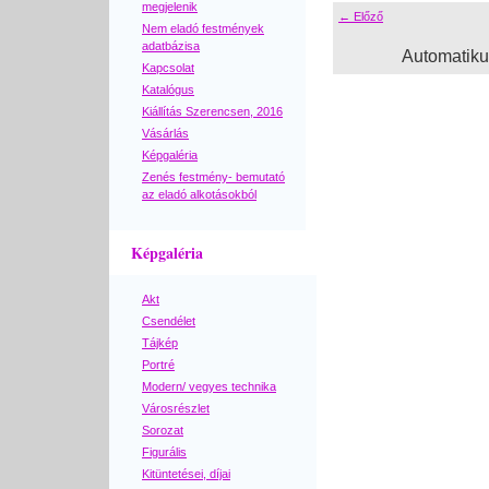
megjelenik
← Előző
Nem eladó festmények
adatbázisa
Automatik
Kapcsolat
Katalógus
Kiállítás Szerencsen, 2016
Vásárlás
Képgaléria
Zenés festmény- bemutató
az eladó alkotásokból
Képgaléria
Akt
Csendélet
Tájkép
Portré
Modern/ vegyes technika
Városrészlet
Sorozat
Figurális
Kitüntetései, díjai