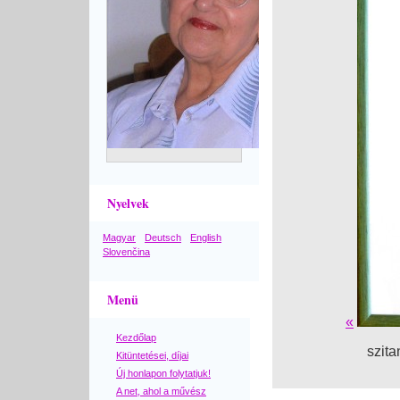
Nyelvek
Magyar
Deutsch
English
Slovenčina
Menü
«
Kezdőlap
szit
Kitüntetései, díjai
Új honlapon folytatjuk!
A net, ahol a művész