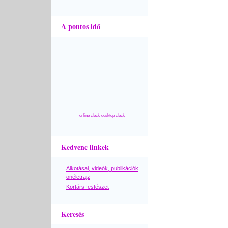
A pontos idő
online clock
desktop clock
Kedvenc linkek
Alkotásai, videók, publikációk,
önéletrajz
Kortárs festészet
Keresés