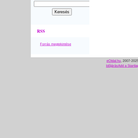
RSS
Forrás megtekintése
eOldal.hu
, 2007-2025
Időjárás
Add a Startla