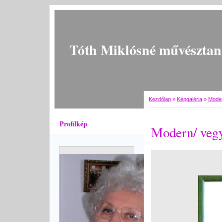
Tóth Miklósné művésztan
Kezdőlap
»
Képgaléria
»
Moder
Profilkép
Modern/ vegy