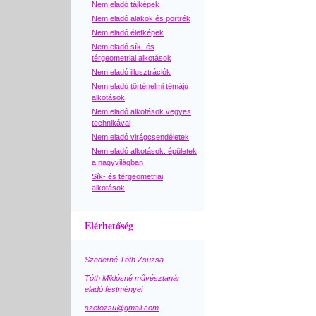
Nem eladó tájképek
Nem eladó alakok és portrék
Nem eladó életképek
Nem eladó sík- és
térgeometriai alkotások
Nem eladó illusztrációk
Nem eladó történelmi témájú
alkotások
Nem eladó alkotások vegyes
technikával
Nem eladó virágcsendéletek
Nem eladó alkotások: épületek
a nagyvilágban
Sík- és térgeometriai
alkotások
Elérhetőség
Szederné Tóth Zsuzsa
Tóth Miklósné művésztanár
eladó festményei
szetozsu@gmail.com