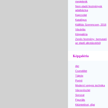
megjelenik
Nem eladó festmények
adatbázisa
Kapcsolat
Katalógus
Kiállítás Szerencsen, 2016
Vásárlás
Képgaléria
Zenés festmény- bemutató
az eladó alkotásokból
Képgaléria
Akt
Csendélet
Tájkép
Portré
Modern/ vegyes technika
Városrészlet
Sorozat
Figurális
Kitüntetései, díjai