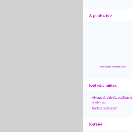
A pontos idő
online clock
desktop clock
Kedvenc linkek
Alkotásai, videók, publikáció
önéletrajz
Kortárs festészet
Keresés