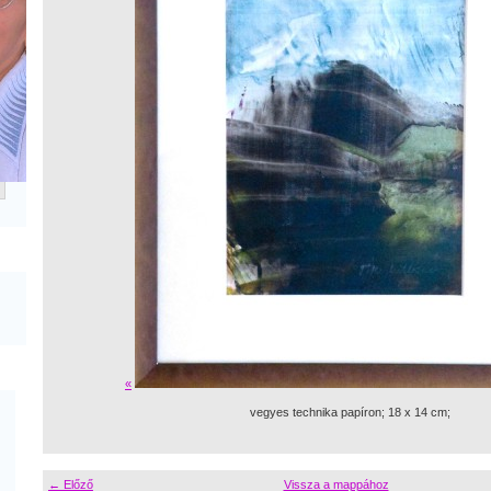
«
vegyes technika papíron; 18 x 14 cm;
← Előző
Vissza a mappához