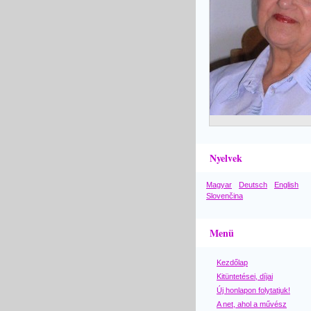
Nyelvek
Magyar
Deutsch
English
Slovenčina
Menü
Kezdőlap
Kitüntetései, díjai
Új honlapon folytatjuk!
A net, ahol a művész