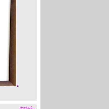
»
Következő →