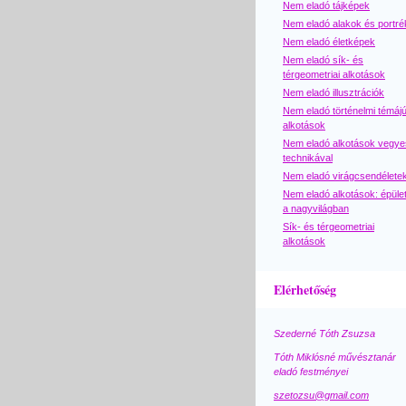
Nem eladó tájképek
Nem eladó alakok és portré
Nem eladó életképek
Nem eladó sík- és
térgeometriai alkotások
Nem eladó illusztrációk
Nem eladó történelmi témáj
alkotások
Nem eladó alkotások vegye
technikával
Nem eladó virágcsendélete
Nem eladó alkotások: épüle
a nagyvilágban
Sík- és térgeometriai
alkotások
Elérhetőség
Szederné Tóth Zsuzsa
Tóth Miklósné művésztanár
eladó festményei
szetozsu@gmail.com