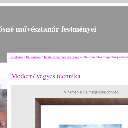
ósné művésztanár festményei
Kezdőlap
»
Képgaléria
»
Modern/ vegyes technika
»
Viharban állva magántulajdonban
Modern/ vegyes technika
Viharban állva magántulajdonban