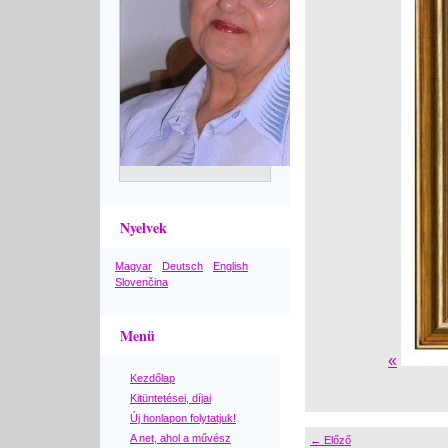
Nyelvek
Magyar
Deutsch
English
Slovenčina
Menü
«
Kezdőlap
Kitüntetései, díjai
Új honlapon folytatjuk!
A net, ahol a művész
← Előző