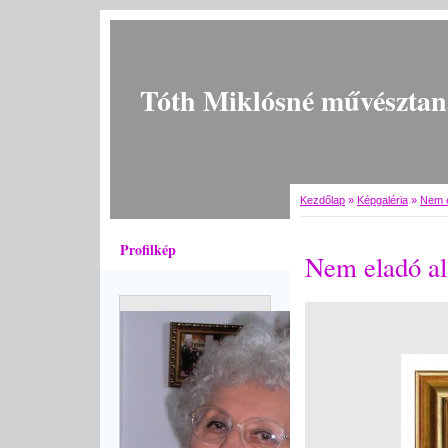
Tóth Miklósné művésztan
Kezdőlap
»
Képgaléria
»
Nem e
Profilkép
Nem eladó al