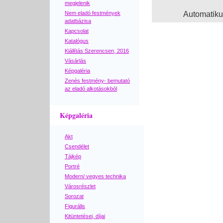
megjelenik
Nem eladó festmények
Automatik
adatbázisa
Kapcsolat
Katalógus
Kiállítás Szerencsen, 2016
Vásárlás
Képgaléria
Zenés festmény- bemutató
az eladó alkotásokból
Képgaléria
Akt
Csendélet
Tájkép
Portré
Modern/ vegyes technika
Városrészlet
Sorozat
Figurális
Kitüntetései, díjai