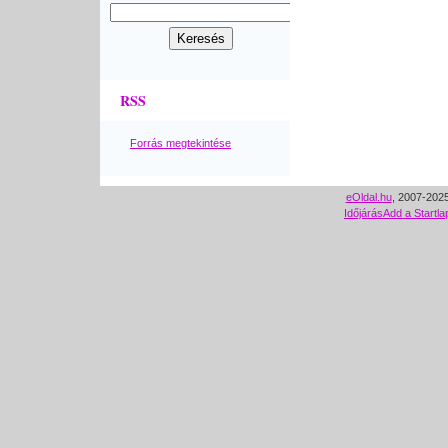
RSS
Forrás megtekintése
eOldal.hu
, 2007-2025
Időjárás
Add a Startla