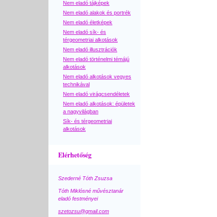
Nem eladó tájképek
Nem eladó alakok és portrék
Nem eladó életképek
Nem eladó sík- és
térgeometriai alkotások
Nem eladó illusztrációk
Nem eladó történelmi témájú
alkotások
Nem eladó alkotások vegyes
technikával
Nem eladó virágcsendéletek
Nem eladó alkotások: épületek
a nagyvilágban
Sík- és térgeometriai
alkotások
Elérhetőség
Szederné Tóth Zsuzsa
Tóth Miklósné művésztanár
eladó festményei
szetozsu@gmail.com