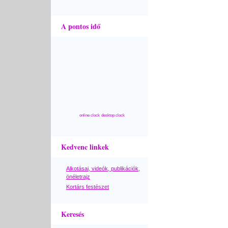
A pontos idő
online clock
desktop clock
Kedvenc linkek
Alkotásai, videók, publikációk,
önéletrajz
Kortárs festészet
Keresés