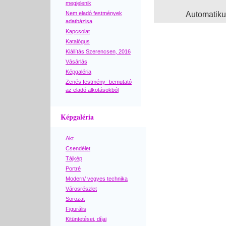
megjelenik
Nem eladó festmények
Automatik
adatbázisa
Kapcsolat
Katalógus
Kiállítás Szerencsen, 2016
Vásárlás
Képgaléria
Zenés festmény- bemutató
az eladó alkotásokból
Képgaléria
Akt
Csendélet
Tájkép
Portré
Modern/ vegyes technika
Városrészlet
Sorozat
Figurális
Kitüntetései, díjai