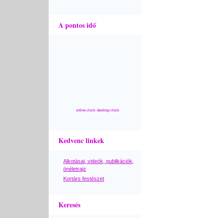
A pontos idő
online clock
desktop clock
Kedvenc linkek
Alkotásai, videók, publikációk,
önéletrajz
Kortárs festészet
Keresés