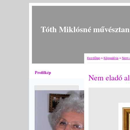
Tóth Miklósné művésztan
Kezdőlap
»
Képgaléria
»
Nem e
Profilkép
Nem eladó al