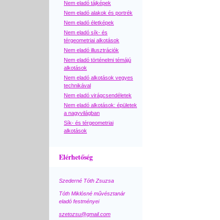
Nem eladó tájképek
Nem eladó alakok és portrék
Nem eladó életképek
Nem eladó sík- és
térgeometriai alkotások
Nem eladó illusztrációk
Nem eladó történelmi témájú
alkotások
Nem eladó alkotások vegyes
technikával
Nem eladó virágcsendéletek
Nem eladó alkotások: épületek
a nagyvilágban
Sík- és térgeometriai
alkotások
Elérhetőség
Szederné Tóth Zsuzsa
Tóth Miklósné művésztanár
eladó festményei
szetozsu@gmail.com