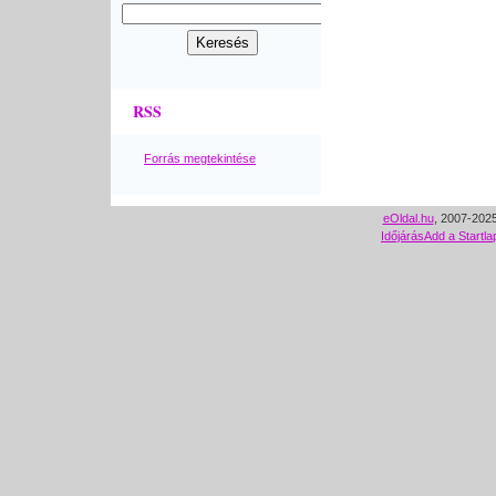
RSS
Forrás megtekintése
eOldal.hu
, 2007-2025
Időjárás
Add a Startla