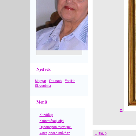
Nyelvek
Magyar
Deutsch
English
Slovenčina
Menü
«
Kezdőlap
Kitüntetései, díjai
Új honlapon folytatjuk!
A net, ahol a művész
← Előző