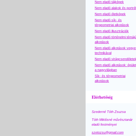
Nem eladó tájképek
Nem eladó alakok és portré
Nem eladó életképek
Nem eladó sík- és
térgeometriai alkotások
Nem eladó illusztrációk
Nem eladó történelmi témáj
alkotások
Nem eladó alkotások vegye
technikával
Nem eladó virágcsendélete
Nem eladó alkotások: épüle
a nagyvilágban
Sík- és térgeometriai
alkotások
Elérhetőség
Szederné Tóth Zsuzsa
Tóth Miklósné művésztanár
eladó festményei
szetozsu@gmail.com