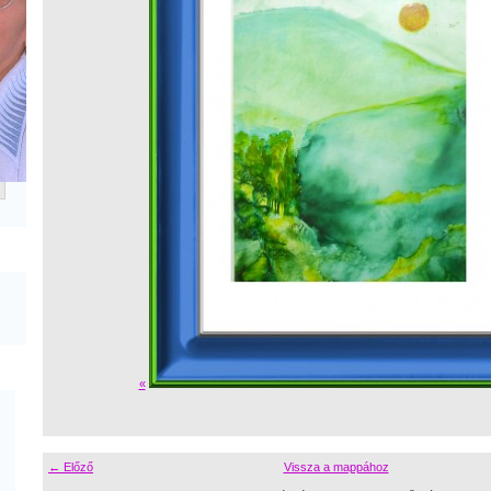
«
← Előző
Vissza a mappához