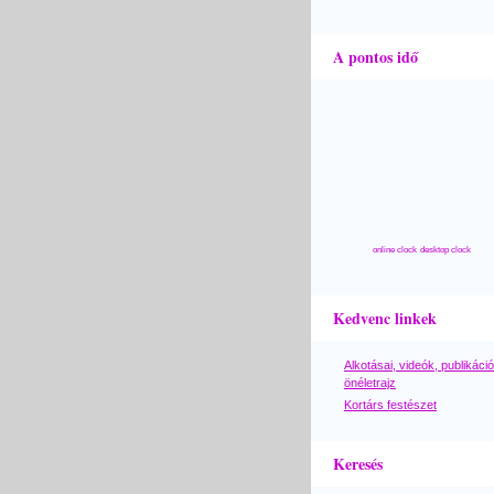
A pontos idő
online clock
desktop clock
Kedvenc linkek
Alkotásai, videók, publikáció
önéletrajz
Kortárs festészet
Keresés