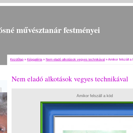
ósné művésztanár festményei
Kezdőlap
»
Képgaléria
»
Nem eladó alkotások vegyes technikával
»
Amikor felszáll a
Nem eladó alkotások vegyes technikával
Amikor felszáll a köd