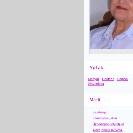
Nyelvek
Magyar
Deutsch
English
Slovenčina
Menü
Kezdőlap
Kitüntetései, díjai
Új honlapon folytatjuk!
A net, ahol a művész