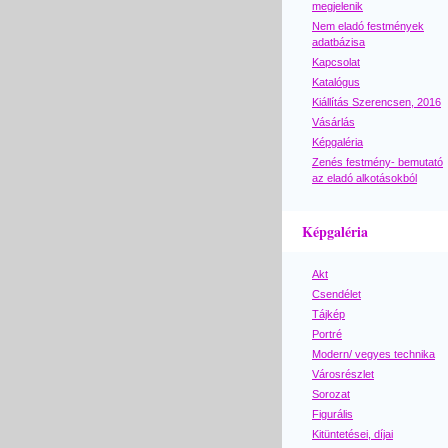
megjelenik
Nem eladó festmények
adatbázisa
Kapcsolat
Katalógus
Kiállítás Szerencsen, 2016
Vásárlás
Képgaléria
Zenés festmény- bemutató
az eladó alkotásokból
Képgaléria
Akt
Csendélet
Tájkép
Portré
Modern/ vegyes technika
Városrészlet
Sorozat
Figurális
Kitüntetései, díjai