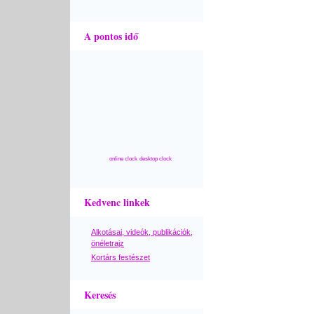
A pontos idő
online clock
desktop clock
Kedvenc linkek
Alkotásai, videók, publikációk,
önéletrajz
Kortárs festészet
Keresés