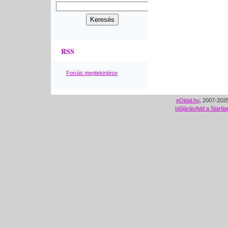
RSS
Forrás megtekintése
eOldal.hu
, 2007-2025
Időjárás
Add a Startla