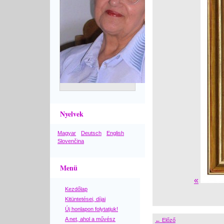
Nyelvek
Magyar
Deutsch
English
Slovenčina
Menü
«
Kezdőlap
Kitüntetései, díjai
Új honlapon folytatjuk!
A net, ahol a művész
← Előző