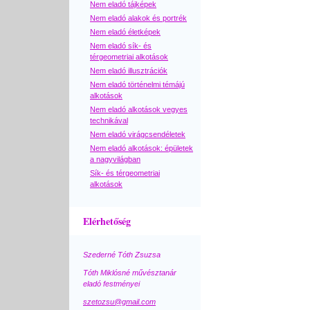
Nem eladó tájképek
Nem eladó alakok és portrék
Nem eladó életképek
Nem eladó sík- és
térgeometriai alkotások
Nem eladó illusztrációk
Nem eladó történelmi témájú
alkotások
Nem eladó alkotások vegyes
technikával
Nem eladó virágcsendéletek
Nem eladó alkotások: épületek
a nagyvilágban
Sík- és térgeometriai
alkotások
Elérhetőség
Szederné Tóth Zsuzsa
Tóth Miklósné művésztanár
eladó festményei
szetozsu@gmail.com