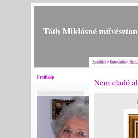
Tóth Miklósné művésztan
Kezdőlap
»
Képgaléria
»
Nem e
Profilkép
Nem eladó al