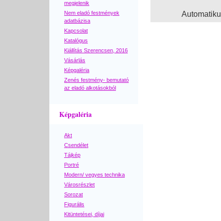
megjelenik
Nem eladó festmények
Automatik
adatbázisa
Kapcsolat
Katalógus
Kiállítás Szerencsen, 2016
Vásárlás
Képgaléria
Zenés festmény- bemutató
az eladó alkotásokból
Képgaléria
Akt
Csendélet
Tájkép
Portré
Modern/ vegyes technika
Városrészlet
Sorozat
Figurális
Kitüntetései, díjai