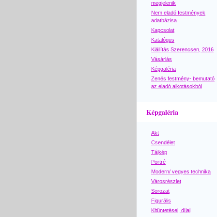
megjelenik
Nem eladó festmények
adatbázisa
Kapcsolat
Katalógus
Kiállítás Szerencsen, 2016
Vásárlás
Képgaléria
Zenés festmény- bemutató
az eladó alkotásokból
Képgaléria
Akt
Csendélet
Tájkép
Portré
Modern/ vegyes technika
Városrészlet
Sorozat
Figurális
Kitüntetései, díjai