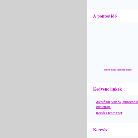
A pontos idő
online clock
desktop clock
Kedvenc linkek
Alkotásai, videók, publikáció
önéletrajz
Kortárs festészet
Keresés