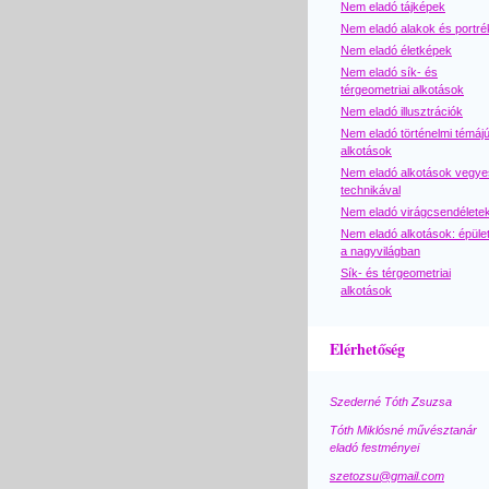
Nem eladó tájképek
Nem eladó alakok és portré
Nem eladó életképek
Nem eladó sík- és
térgeometriai alkotások
Nem eladó illusztrációk
Nem eladó történelmi témáj
alkotások
Nem eladó alkotások vegye
technikával
Nem eladó virágcsendélete
Nem eladó alkotások: épüle
a nagyvilágban
Sík- és térgeometriai
alkotások
Elérhetőség
Szederné Tóth Zsuzsa
Tóth Miklósné művésztanár
eladó festményei
szetozsu@gmail.com