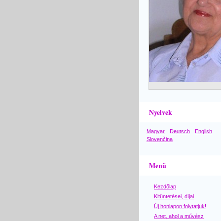
Nyelvek
Magyar
Deutsch
English
Slovenčina
Menü
Kezdőlap
Kitüntetései, díjai
Új honlapon folytatjuk!
A net, ahol a művész