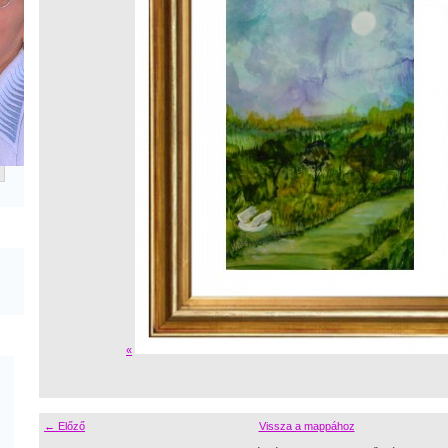
«
← Előző
Vissza a mappához