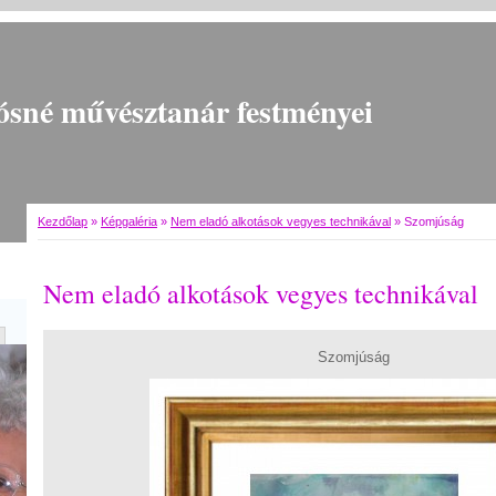
ósné művésztanár festményei
Kezdőlap
»
Képgaléria
»
Nem eladó alkotások vegyes technikával
»
Szomjúság
Nem eladó alkotások vegyes technikával
Szomjúság