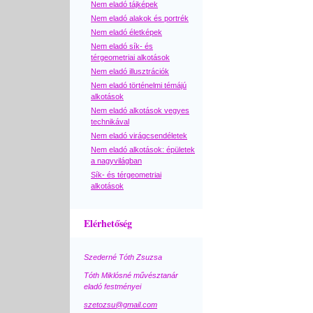
Nem eladó tájképek
Nem eladó alakok és portrék
Nem eladó életképek
Nem eladó sík- és
térgeometriai alkotások
Nem eladó illusztrációk
Nem eladó történelmi témájú
alkotások
Nem eladó alkotások vegyes
technikával
Nem eladó virágcsendéletek
Nem eladó alkotások: épületek
a nagyvilágban
Sík- és térgeometriai
alkotások
Elérhetőség
Szederné Tóth Zsuzsa
Tóth Miklósné művésztanár
eladó festményei
szetozsu@gmail.com