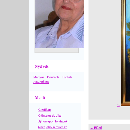
Nyelvek
Magyar
Deutsch
English
Slovenčina
Menü
«
Kezdőlap
Kitüntetései, díjai
Új honlapon folytatjuk!
A net, ahol a művész
← Előző