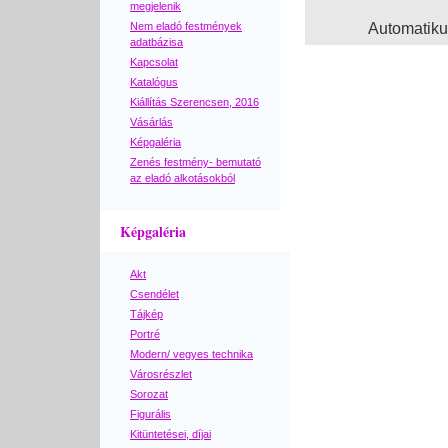
megjelenik
Nem eladó festmények
Automatik
adatbázisa
Kapcsolat
Katalógus
Kiállítás Szerencsen, 2016
Vásárlás
Képgaléria
Zenés festmény- bemutató
az eladó alkotásokból
Képgaléria
Akt
Csendélet
Tájkép
Portré
Modern/ vegyes technika
Városrészlet
Sorozat
Figurális
Kitüntetései, díjai