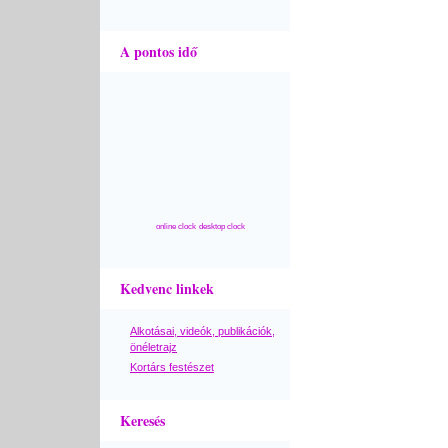
A pontos idő
online clock
desktop clock
Kedvenc linkek
Alkotásai, videók, publikációk,
önéletrajz
Kortárs festészet
Keresés