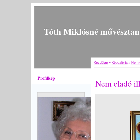
Tóth Miklósné művésztan
Kezdőlap
»
Képgaléria
»
Nem e
Profilkép
Nem eladó ill