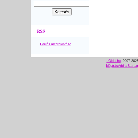
RSS
Forrás megtekintése
eOldal.hu
, 2007-2025
Időjárás
Add a Startla