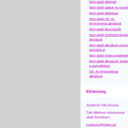
Nem eladó tájképek
Nem eladó alakok és portré
Nem eladó életképek
Nem eladó sík- és
térgeometriai alkotások
Nem eladó illusztrációk
Nem eladó történelmi témáj
alkotások
Nem eladó alkotások vegye
technikával
Nem eladó virágcsendélete
Nem eladó alkotások: épüle
a nagyvilágban
Sík- és térgeometriai
alkotások
Elérhetőség
Szederné Tóth Zsuzsa
Tóth Miklósné művésztanár
eladó festményei
szetozsu@gmail.com