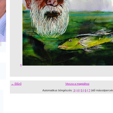
«
← Előző
Vissza a mappához
Automatikus böngészés:
3
|
4
|
5
|
6
|
7
(idő másodpercek