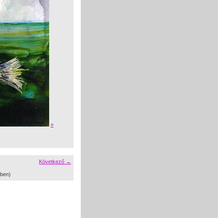
»
Következő →
ben)