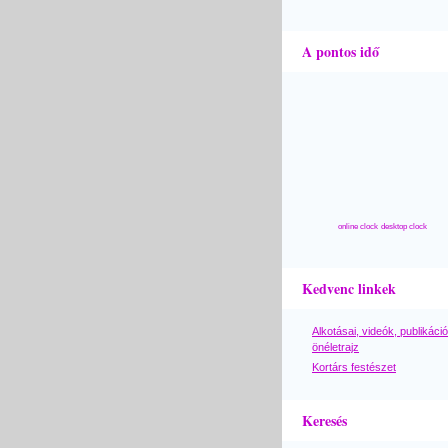
A pontos idő
online clock
desktop clock
Kedvenc linkek
Alkotásai, videók, publikáció
önéletrajz
Kortárs festészet
Keresés