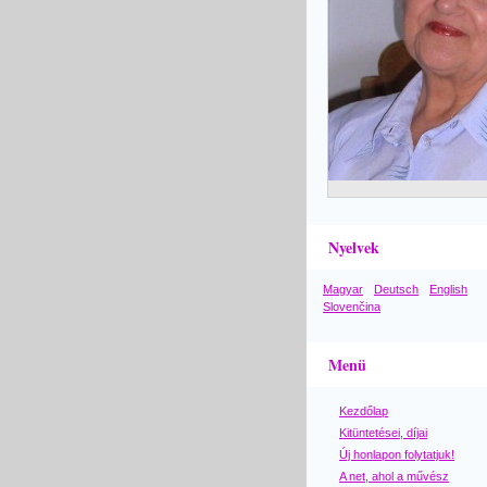
Nyelvek
Magyar
Deutsch
English
Slovenčina
Menü
Kezdőlap
Kitüntetései, díjai
Új honlapon folytatjuk!
A net, ahol a művész