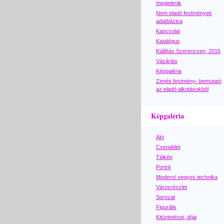
megjelenik
Nem eladó festmények
adatbázisa
Kapcsolat
Katalógus
Kiállítás Szerencsen, 2016
Vásárlás
Képgaléria
Zenés festmény- bemutató
az eladó alkotásokból
Képgaléria
Akt
Csendélet
Tájkép
Portré
Modern/ vegyes technika
Városrészlet
Sorozat
Figurális
Kitüntetései, díjai