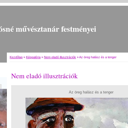
ósné művésztanár festményei
Kezdőlap
»
Képgaléria
»
Nem eladó illusztrációk
»
Az öreg halász és a tenger
Nem eladó illusztrációk
Az öreg halász és a tenger