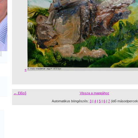
«
← Előző
Vissza a mappához
Automatikus böngészés:
3
|
4
|
5
|
6
|
7
(idő másodpercek