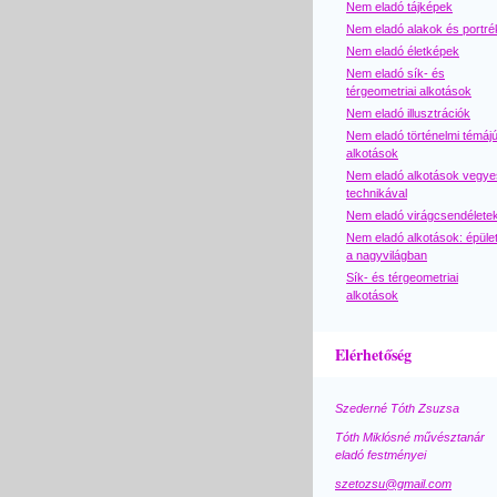
Nem eladó tájképek
Nem eladó alakok és portré
Nem eladó életképek
Nem eladó sík- és
térgeometriai alkotások
Nem eladó illusztrációk
Nem eladó történelmi témáj
alkotások
Nem eladó alkotások vegye
technikával
Nem eladó virágcsendélete
Nem eladó alkotások: épüle
a nagyvilágban
Sík- és térgeometriai
alkotások
Elérhetőség
Szederné Tóth Zsuzsa
Tóth Miklósné művésztanár
eladó festményei
szetozsu@gmail.com