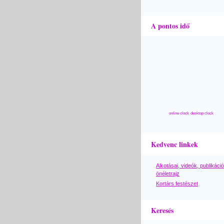
A pontos idő
online clock
desktop clock
Kedvenc linkek
Alkotásai, videók, publikáció
önéletrajz
Kortárs festészet
Keresés