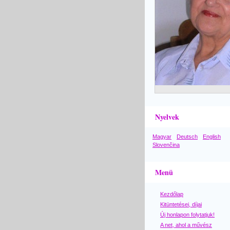
Nyelvek
Magyar
Deutsch
English
Slovenčina
Menü
Kezdőlap
Kitüntetései, díjai
Új honlapon folytatjuk!
A net, ahol a művész