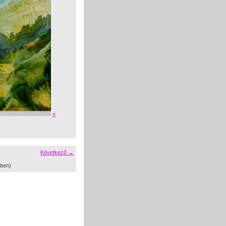
»
Következő →
ben)