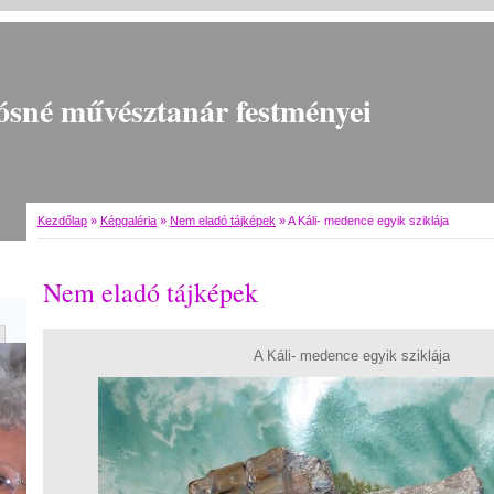
ósné művésztanár festményei
Kezdőlap
»
Képgaléria
»
Nem eladó tájképek
»
A Káli- medence egyik sziklája
Nem eladó tájképek
A Káli- medence egyik sziklája