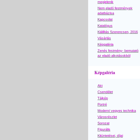
megjelenik
Nem eladó festmények
adatbázisa
Kapcsolat
Katalógus
Kiállítás Szerencsen, 2016
Vásárlás
Képgaléria
Zenés festmény- bemutató
az eladó alkotásokból
Képgaléria
Akt
Csendélet
Tájkép
Portré
Modern/ vegyes technika
Városrészlet
Sorozat
Figurális
Kitüntetései, díjai