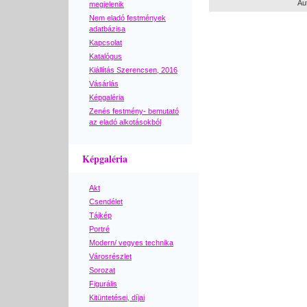
Au
megjelenik
Nem eladó festmények
adatbázisa
Kapcsolat
Katalógus
Kiállítás Szerencsen, 2016
Vásárlás
Képgaléria
Zenés festmény- bemutató
az eladó alkotásokból
Képgaléria
Akt
Csendélet
Tájkép
Portré
Modern/ vegyes technika
Városrészlet
Sorozat
Figurális
Kitüntetései, díjai