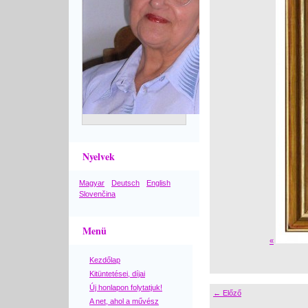
Nyelvek
Magyar
Deutsch
English
Slovenčina
Menü
«
Kezdőlap
Kitüntetései, díjai
Új honlapon folytatjuk!
← Előző
A net, ahol a művész