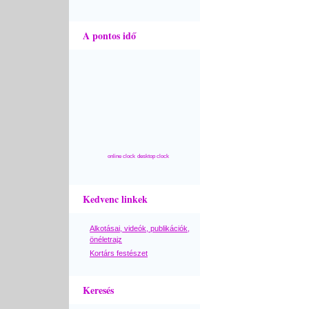
A pontos idő
online clock
desktop clock
Kedvenc linkek
Alkotásai, videók, publikációk,
önéletrajz
Kortárs festészet
Keresés