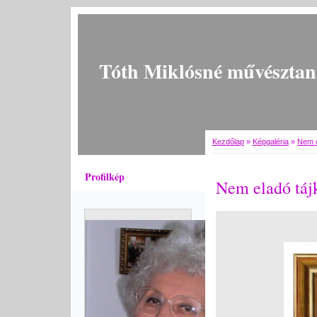
Tóth Miklósné művésztan
Kezdőlap
»
Képgaléria
»
Nem e
Profilkép
Nem eladó táj