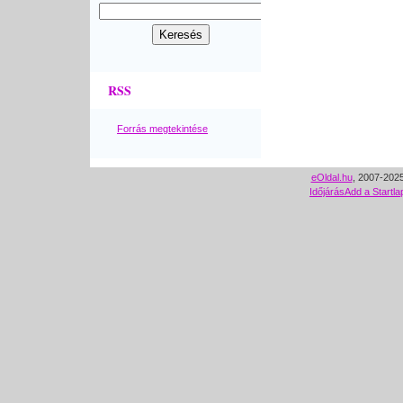
RSS
Forrás megtekintése
eOldal.hu
, 2007-2025
Időjárás
Add a Startla