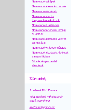
Nem eladó tájképek
Nem eladó alakok és portrék
Nem eladó életképek
Nem eladó sík- és
térgeometriai alkotások
Nem eladó illusztrációk
Nem eladó történelmi témájú
alkotások
Nem eladó alkotások vegyes
technikával
Nem eladó virágcsendéletek
Nem eladó alkotások: épületek
a nagyvilágban
Sík- és térgeometriai
alkotások
Elérhetőség
Szederné Tóth Zsuzsa
Tóth Miklósné művésztanár
eladó festményei
szetozsu@gmail.com