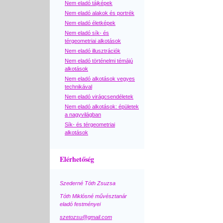
Nem eladó tájképek
Nem eladó alakok és portrék
Nem eladó életképek
Nem eladó sík- és
térgeometriai alkotások
Nem eladó illusztrációk
Nem eladó történelmi témájú
alkotások
Nem eladó alkotások vegyes
technikával
Nem eladó virágcsendéletek
Nem eladó alkotások: épületek
a nagyvilágban
Sík- és térgeometriai
alkotások
Elérhetőség
Szederné Tóth Zsuzsa
Tóth Miklósné művésztanár
eladó festményei
szetozsu@gmail.com