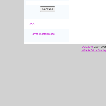
RSS
Forrás megtekintése
eOldal.hu
, 2007-2025
Időjárás
Add a Startla