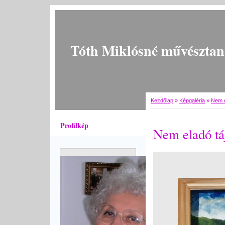
Tóth Miklósné művésztan
Kezdőlap
»
Képgaléria
»
Nem e
Profilkép
Nem eladó tá