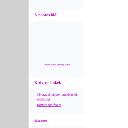
A pontos idő
online clock
desktop clock
Kedvenc linkek
Alkotásai, videók, publikációk,
önéletrajz
Kortárs festészet
Keresés