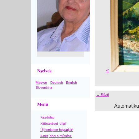
Nyelvek
«
Magyar
Deutsch
English
Slovenčina
← Előző
Menü
Automatik
Kezdőlap
Kitüntetései, díjai
Új honlapon folytatjuk!
A net, ahol a művész