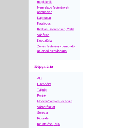
megjelenik
Nem eladó festmények
adatbázisa
Kapcsolat
Katalógus
Kiállítás Szerencsen, 2016
Vásárlás
Képgaléria
Zenés festmény- bemutató
az eladó alkotásokból
Képgaléria
Akt
Csendélet
Tájkép
Portré
Modern/ vegyes technika
Városrészlet
Sorozat
Figurális
Kitüntetései, díjai