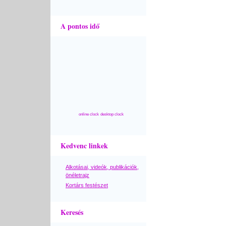
A pontos idő
online clock
desktop clock
Kedvenc linkek
Alkotásai, videók, publikációk,
önéletrajz
Kortárs festészet
Keresés