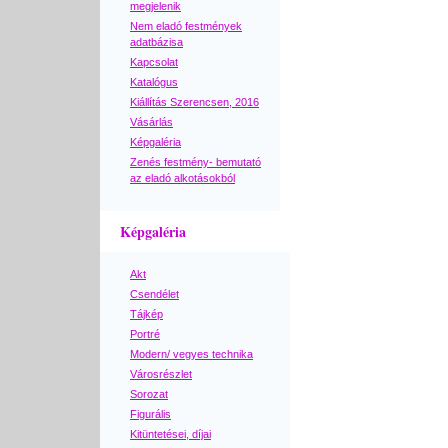
megjelenik
Nem eladó festmények
adatbázisa
Kapcsolat
Katalógus
Kiállítás Szerencsen, 2016
Vásárlás
Képgaléria
Zenés festmény- bemutató
az eladó alkotásokból
Képgaléria
Akt
Csendélet
Tájkép
Portré
Modern/ vegyes technika
Városrészlet
Sorozat
Figurális
Kitüntetései, díjai