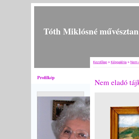
Tóth Miklósné művésztan
Kezdőlap
»
Képgaléria
»
Nem e
Profilkép
Nem eladó táj