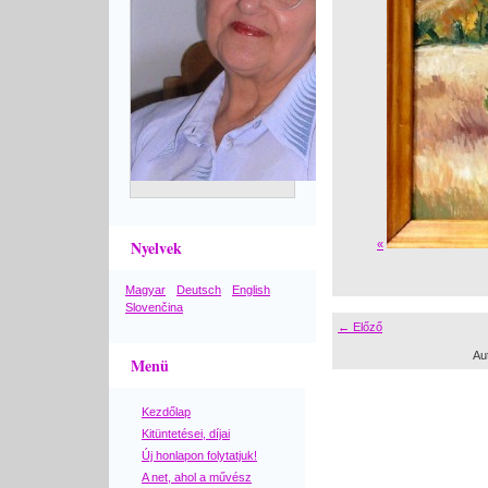
Nyelvek
«
Magyar
Deutsch
English
Slovenčina
← Előző
Au
Menü
Kezdőlap
Kitüntetései, díjai
Új honlapon folytatjuk!
A net, ahol a művész