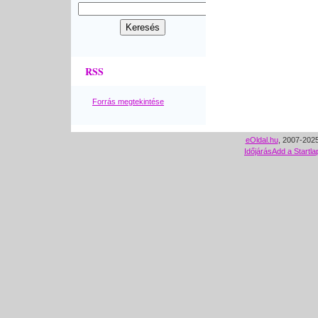
RSS
Forrás megtekintése
eOldal.hu
, 2007-2025
Időjárás
Add a Startla