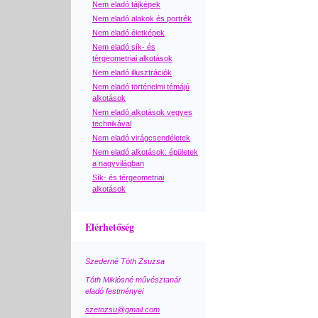
Nem eladó tájképek
Nem eladó alakok és portrék
Nem eladó életképek
Nem eladó sík- és
térgeometriai alkotások
Nem eladó illusztrációk
Nem eladó történelmi témájú
alkotások
Nem eladó alkotások vegyes
technikával
Nem eladó virágcsendéletek
Nem eladó alkotások: épületek
a nagyvilágban
Sík- és térgeometriai
alkotások
Elérhetőség
Szederné Tóth Zsuzsa
Tóth Miklósné művésztanár
eladó festményei
szetozsu@gmail.com