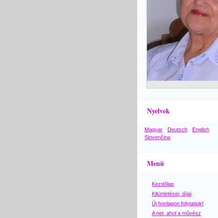
Nyelvek
Magyar
Deutsch
English
Slovenčina
Menü
Kezdőlap
Kitüntetései, díjai
Új honlapon folytatjuk!
A net, ahol a művész