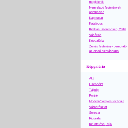
megjelenik
Nem eladó festmények
adatbázisa
Kapcsolat
Katalógus
Kiállítás Szerencsen, 2016
Vásárlás
Képgaléria
Zenés festmény- bemutató
az eladó alkotásokból
Képgaléria
Akt
Csendélet
Tájkép
Portré
Modern/ vegyes technika
Városrészlet
Sorozat
Figurális
Kitüntetései, díjai