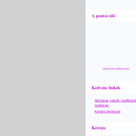
A pontos idő
online clock
desktop clock
Kedvenc linkek
Alkotásai, videók, publikáció
önéletrajz
Kortárs festészet
Keresés