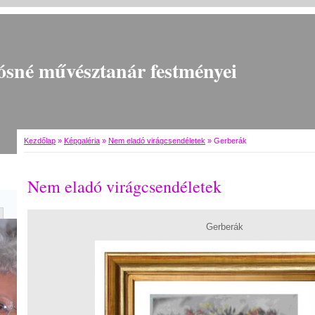
ósné művésztanár festményei
Kezdőlap
»
Képgaléria
»
Nem eladó virágcsendéletek
»
Gerberák
Nem eladó virágcsendéletek
Gerberák