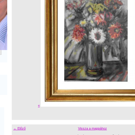
«
← Előző
Vissza a mappához