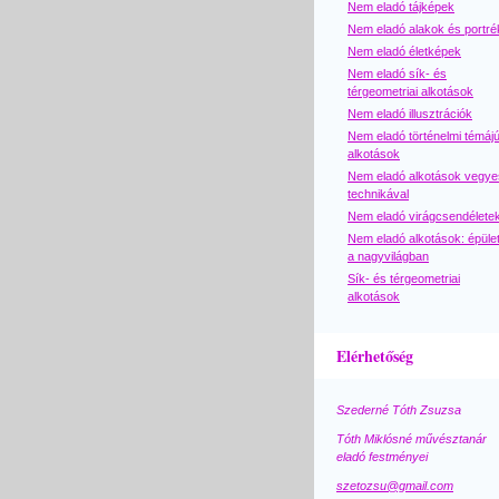
Nem eladó tájképek
Nem eladó alakok és portré
Nem eladó életképek
Nem eladó sík- és
térgeometriai alkotások
Nem eladó illusztrációk
Nem eladó történelmi témáj
alkotások
Nem eladó alkotások vegye
technikával
Nem eladó virágcsendélete
Nem eladó alkotások: épüle
a nagyvilágban
Sík- és térgeometriai
alkotások
Elérhetőség
Szederné Tóth Zsuzsa
Tóth Miklósné művésztanár
eladó festményei
szetozsu@gmail.com