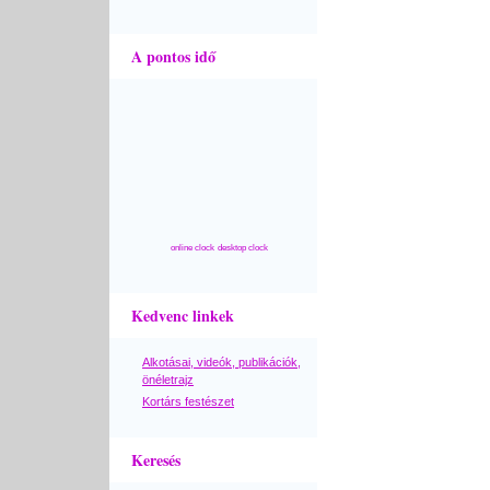
A pontos idő
online clock
desktop clock
Kedvenc linkek
Alkotásai, videók, publikációk,
önéletrajz
Kortárs festészet
Keresés