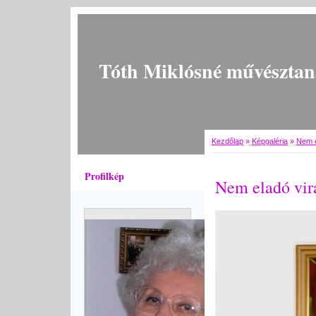
Tóth Miklósné művésztan
Kezdőlap
»
Képgaléria
»
Nem e
Profilkép
Nem eladó vir