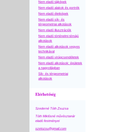
Nem eladó tájképek
Nem eladó alakok és portrék
Nem eladó életképek
Nem eladó sík- és
térgeometriai alkotások
Nem eladó illusztrációk
Nem eladó történelmi témájú
alkotások
Nem eladó alkotások vegyes
technikával
Nem eladó virágcsendéletek
Nem eladó alkotások: épületek
a nagyvilágban
Sík- és térgeometriai
alkotások
Elérhetőség
Szederné Tóth Zsuzsa
Tóth Miklósné művésztanár
eladó festményei
szetozsu@gmail.com