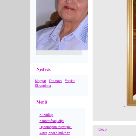
Nyelvek
Magyar
Deutsch
English
Slovenčina
Menü
«
Kezdőlap
Kitüntetései, díjai
Új honlapon folytatjuk!
← Előző
A net, ahol a művész