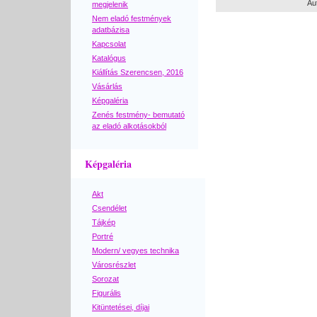
Au
megjelenik
Nem eladó festmények
adatbázisa
Kapcsolat
Katalógus
Kiállítás Szerencsen, 2016
Vásárlás
Képgaléria
Zenés festmény- bemutató
az eladó alkotásokból
Képgaléria
Akt
Csendélet
Tájkép
Portré
Modern/ vegyes technika
Városrészlet
Sorozat
Figurális
Kitüntetései, díjai