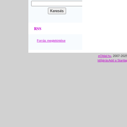
RSS
Forrás megtekintése
eOldal.hu
, 2007-2025
Időjárás
Add a Startla