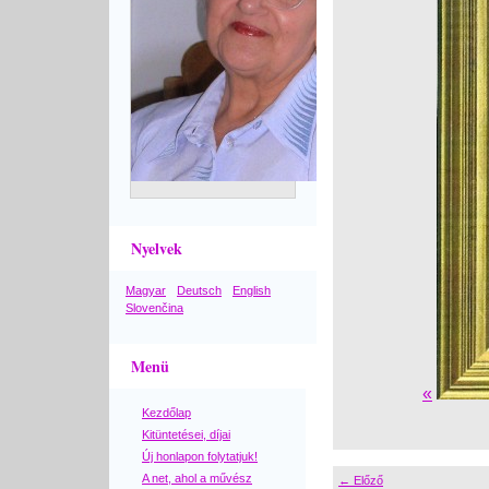
Nyelvek
Magyar
Deutsch
English
Slovenčina
Menü
«
Kezdőlap
Kitüntetései, díjai
Új honlapon folytatjuk!
A net, ahol a művész
← Előző