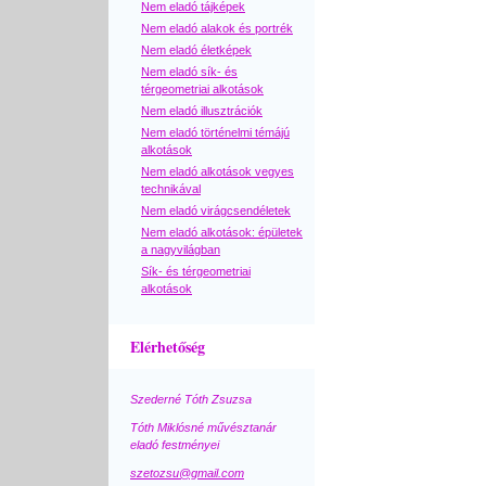
Nem eladó tájképek
Nem eladó alakok és portrék
Nem eladó életképek
Nem eladó sík- és
térgeometriai alkotások
Nem eladó illusztrációk
Nem eladó történelmi témájú
alkotások
Nem eladó alkotások vegyes
technikával
Nem eladó virágcsendéletek
Nem eladó alkotások: épületek
a nagyvilágban
Sík- és térgeometriai
alkotások
Elérhetőség
Szederné Tóth Zsuzsa
Tóth Miklósné művésztanár
eladó festményei
szetozsu@gmail.com