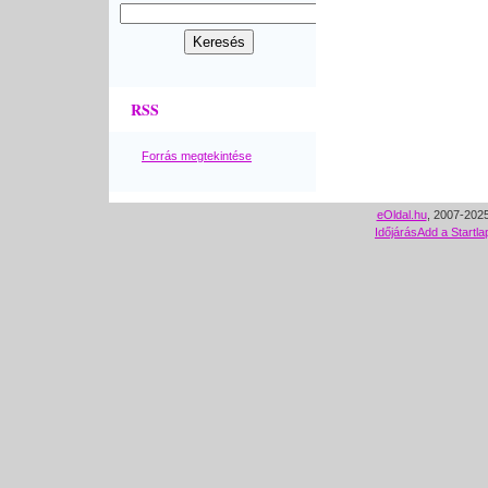
RSS
Forrás megtekintése
eOldal.hu
, 2007-2025
Időjárás
Add a Startla