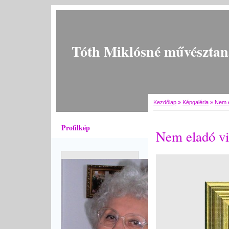
Tóth Miklósné művésztan
Kezdőlap
»
Képgaléria
»
Nem e
Profilkép
Nem eladó vi