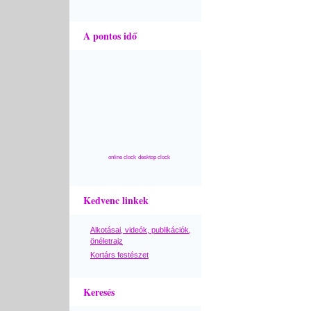
A pontos idő
online clock
desktop clock
Kedvenc linkek
Alkotásai, videók, publikációk,
önéletrajz
Kortárs festészet
Keresés