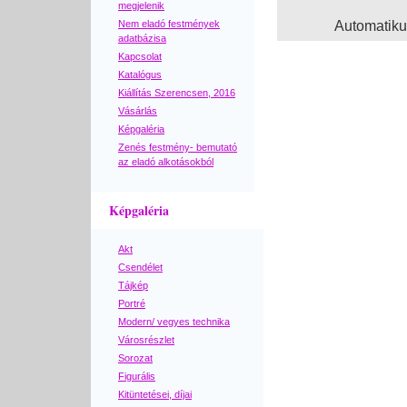
megjelenik
Nem eladó festmények
Automatik
adatbázisa
Kapcsolat
Katalógus
Kiállítás Szerencsen, 2016
Vásárlás
Képgaléria
Zenés festmény- bemutató
az eladó alkotásokból
Képgaléria
Akt
Csendélet
Tájkép
Portré
Modern/ vegyes technika
Városrészlet
Sorozat
Figurális
Kitüntetései, díjai