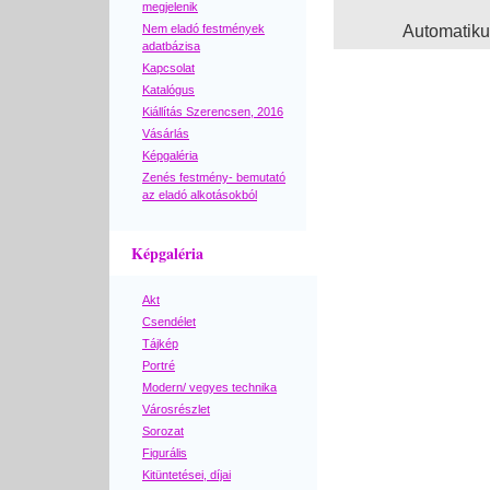
megjelenik
Nem eladó festmények
Automatik
adatbázisa
Kapcsolat
Katalógus
Kiállítás Szerencsen, 2016
Vásárlás
Képgaléria
Zenés festmény- bemutató
az eladó alkotásokból
Képgaléria
Akt
Csendélet
Tájkép
Portré
Modern/ vegyes technika
Városrészlet
Sorozat
Figurális
Kitüntetései, díjai