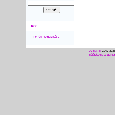
RSS
Forrás megtekintése
eOldal.hu
, 2007-2025
Időjárás
Add a Startla