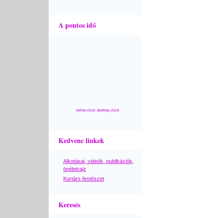
A pontos idő
online clock
desktop clock
Kedvenc linkek
Alkotásai, videók, publikációk,
önéletrajz
Kortárs festészet
Keresés