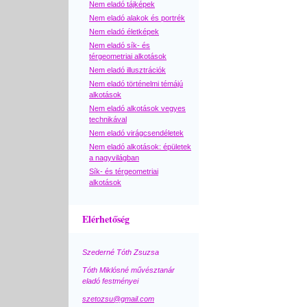
Nem eladó tájképek
Nem eladó alakok és portrék
Nem eladó életképek
Nem eladó sík- és
térgeometriai alkotások
Nem eladó illusztrációk
Nem eladó történelmi témájú
alkotások
Nem eladó alkotások vegyes
technikával
Nem eladó virágcsendéletek
Nem eladó alkotások: épületek
a nagyvilágban
Sík- és térgeometriai
alkotások
Elérhetőség
Szederné Tóth Zsuzsa
Tóth Miklósné művésztanár
eladó festményei
szetozsu@gmail.com