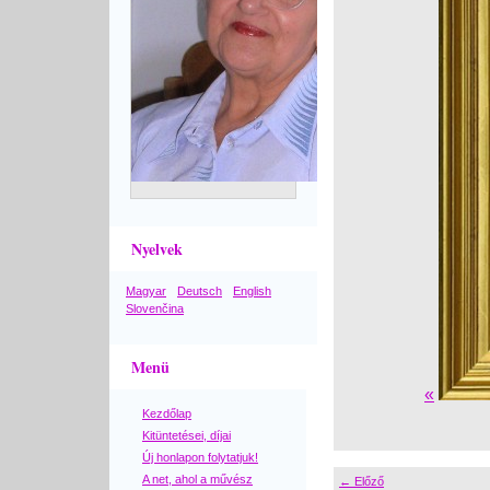
Nyelvek
Magyar
Deutsch
English
Slovenčina
Menü
«
Kezdőlap
Kitüntetései, díjai
Új honlapon folytatjuk!
A net, ahol a művész
← Előző