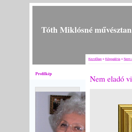
Tóth Miklósné művésztan
Kezdőlap
»
Képgaléria
»
Nem e
Profilkép
Nem eladó vi