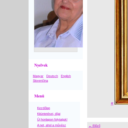
Nyelvek
Magyar
Deutsch
English
Slovenčina
Menü
«
Kezdőlap
Kitüntetései, díjai
Új honlapon folytatjuk!
A net, ahol a művész
← Előző