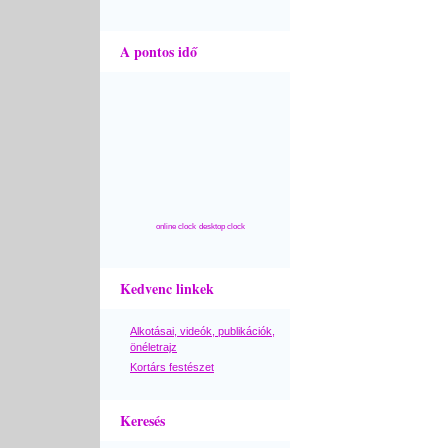
A pontos idő
online clock
desktop clock
Kedvenc linkek
Alkotásai, videók, publikációk,
önéletrajz
Kortárs festészet
Keresés