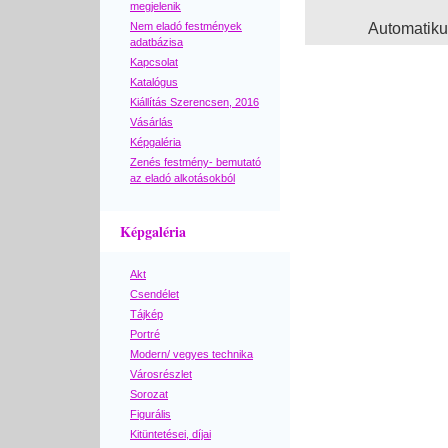
megjelenik
Nem eladó festmények
Automatik
adatbázisa
Kapcsolat
Katalógus
Kiállítás Szerencsen, 2016
Vásárlás
Képgaléria
Zenés festmény- bemutató
az eladó alkotásokból
Képgaléria
Akt
Csendélet
Tájkép
Portré
Modern/ vegyes technika
Városrészlet
Sorozat
Figurális
Kitüntetései, díjai