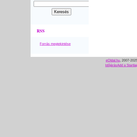
RSS
Forrás megtekintése
eOldal.hu
, 2007-2025
Időjárás
Add a Startla