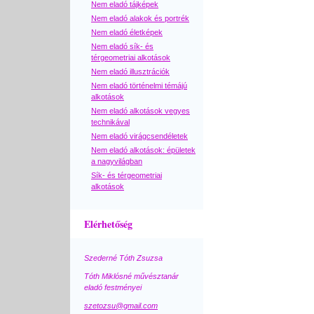
Nem eladó tájképek
Nem eladó alakok és portrék
Nem eladó életképek
Nem eladó sík- és
térgeometriai alkotások
Nem eladó illusztrációk
Nem eladó történelmi témájú
alkotások
Nem eladó alkotások vegyes
technikával
Nem eladó virágcsendéletek
Nem eladó alkotások: épületek
a nagyvilágban
Sík- és térgeometriai
alkotások
Elérhetőség
Szederné Tóth Zsuzsa
Tóth Miklósné művésztanár
eladó festményei
szetozsu@gmail.com