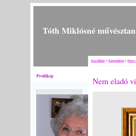
Tóth Miklósné művésztan
Kezdőlap
»
Képgaléria
»
Nem e
Profilkép
Nem eladó vi