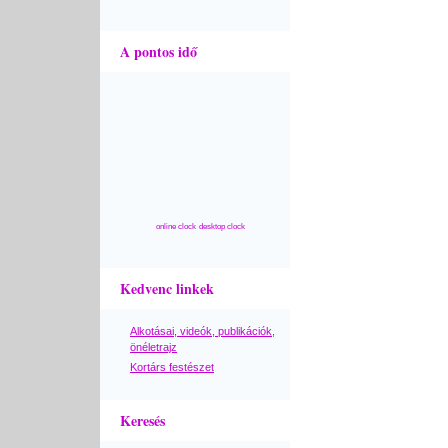
A pontos idő
online clock
desktop clock
Kedvenc linkek
Alkotásai, videók, publikációk,
önéletrajz
Kortárs festészet
Keresés