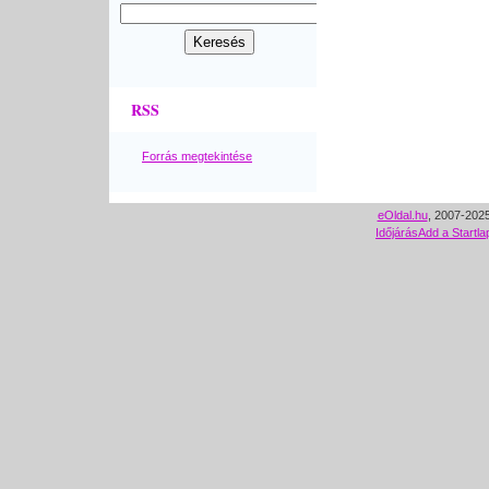
RSS
Forrás megtekintése
eOldal.hu
, 2007-2025
Időjárás
Add a Startla