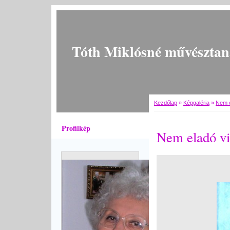
Tóth Miklósné művésztan
Kezdőlap
»
Képgaléria
»
Nem e
Profilkép
Nem eladó vi