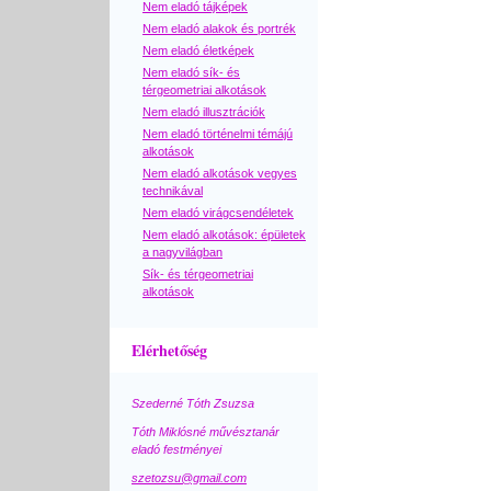
Nem eladó tájképek
Nem eladó alakok és portrék
Nem eladó életképek
Nem eladó sík- és
térgeometriai alkotások
Nem eladó illusztrációk
Nem eladó történelmi témájú
alkotások
Nem eladó alkotások vegyes
technikával
Nem eladó virágcsendéletek
Nem eladó alkotások: épületek
a nagyvilágban
Sík- és térgeometriai
alkotások
Elérhetőség
Szederné Tóth Zsuzsa
Tóth Miklósné művésztanár
eladó festményei
szetozsu@gmail.com