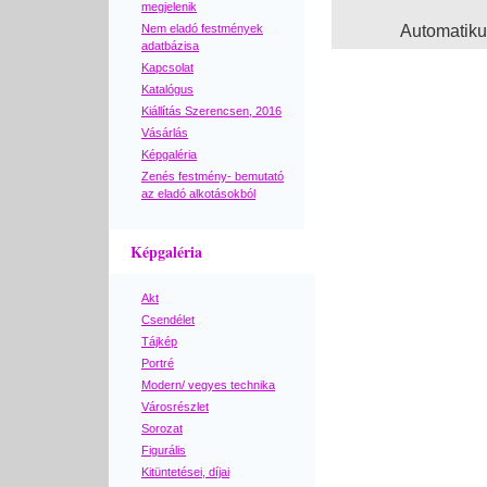
megjelenik
Nem eladó festmények
Automatik
adatbázisa
Kapcsolat
Katalógus
Kiállítás Szerencsen, 2016
Vásárlás
Képgaléria
Zenés festmény- bemutató
az eladó alkotásokból
Képgaléria
Akt
Csendélet
Tájkép
Portré
Modern/ vegyes technika
Városrészlet
Sorozat
Figurális
Kitüntetései, díjai