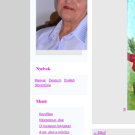
Nyelvek
Magyar
Deutsch
English
Slovenčina
Menü
«
Kezdőlap
Kitüntetései, díjai
Új honlapon folytatjuk!
A net, ahol a művész
← Előző