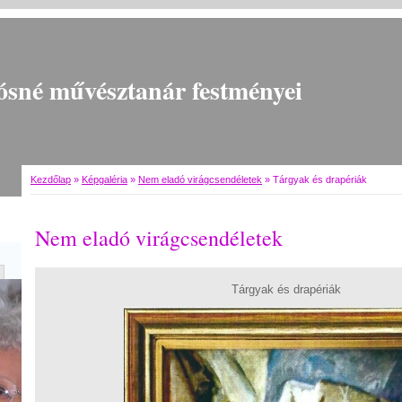
ósné művésztanár festményei
Kezdőlap
»
Képgaléria
»
Nem eladó virágcsendéletek
»
Tárgyak és drapériák
Nem eladó virágcsendéletek
Tárgyak és drapériák