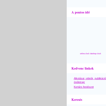
A pontos idő
online clock
desktop clock
Kedvenc linkek
Alkotásai, videók, publikáció
önéletrajz
Kortárs festészet
Keresés