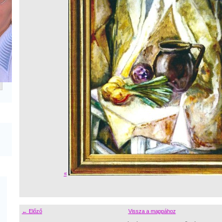
«
← Előző
Vissza a mappához