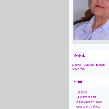
Nyelvek
Magyar
Deutsch
English
Slovenčina
Menü
Kezdőlap
Kitüntetései, díjai
Új honlapon folytatjuk!
A net, ahol a művész