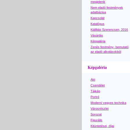
megjelenik
Nem eladó festmények
adatbázisa
Kapcsolat
Katalógus
Kiállítás Szerencsen, 2016
Vásárlás
Képgaléria
Zenés festmény- bemutató
az eladó alkotásokból
Képgaléria
Akt
Csendélet
Tájkép
Portré
Modern/ vegyes technika
Városrészlet
Sorozat
Figurális
Kitüntetései, díjai