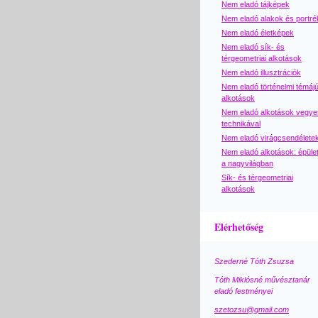
Nem eladó tájképek
Nem eladó alakok és portré
Nem eladó életképek
Nem eladó sík- és
térgeometriai alkotások
Nem eladó illusztrációk
Nem eladó történelmi témáj
alkotások
Nem eladó alkotások vegye
technikával
Nem eladó virágcsendélete
Nem eladó alkotások: épüle
a nagyvilágban
Sík- és térgeometriai
alkotások
Elérhetőség
Szederné Tóth Zsuzsa
Tóth Miklósné művésztanár
eladó festményei
szetozsu@gmail.com