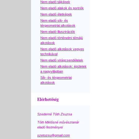
Nem eladó tájképek
Nem eladó alakok és portrék
Nem eladó életképek
Nem eladó sík- és
térgeometriai alkotások
Nem eladó illusztrációk
Nem eladó történelmi témájú
alkotások
Nem eladó alkotások vegyes
technikával
Nem eladó virágcsendéletek
Nem eladó alkotások: épületek
a nagyvilágban
Sík- és térgeometriai
alkotások
Elérhetőség
Szederné Tóth Zsuzsa
Tóth Miklósné művésztanár
eladó festményei
szetozsu@gmail.com