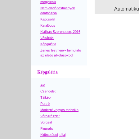
megjelenik
Nem eladó festmények
Automatik
adatbázisa
Kapcsolat
Katalógus
Kiállítás Szerencsen, 2016
Vásárlás
Képgaléria
Zenés festmény- bemutató
az eladó alkotásokból
Képgaléria
Akt
Csendélet
Tájkép
Portré
Modern/ vegyes technika
Városrészlet
Sorozat
Figurális
Kitüntetései, díjai