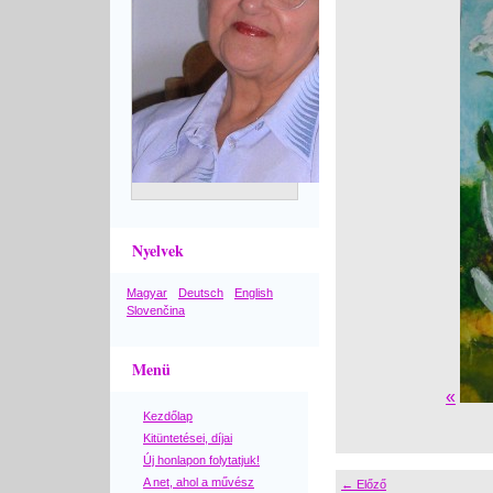
Nyelvek
Magyar
Deutsch
English
Slovenčina
Menü
«
Kezdőlap
Kitüntetései, díjai
Új honlapon folytatjuk!
A net, ahol a művész
← Előző