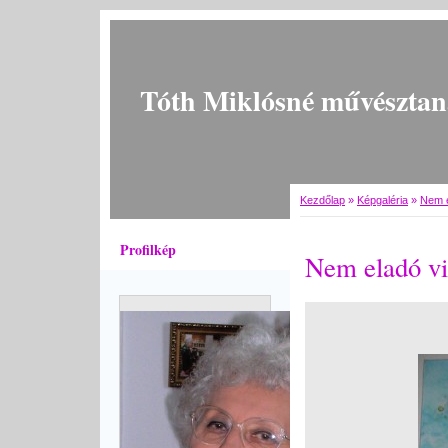
Tóth Miklósné művésztan
Kezdőlap
»
Képgaléria
»
Nem e
Profilkép
Nem eladó vi