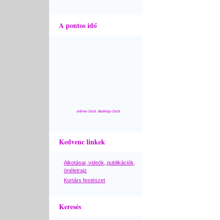
A pontos idő
online clock
desktop clock
Kedvenc linkek
Alkotásai, videók, publikációk,
önéletrajz
Kortárs festészet
Keresés