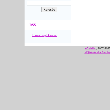
RSS
Forrás megtekintése
eOldal.hu
, 2007-2025
Időjárás
Add a Startla