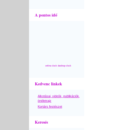
A pontos idő
online clock
desktop clock
Kedvenc linkek
Alkotásai, videók, publikációk,
önéletrajz
Kortárs festészet
Keresés