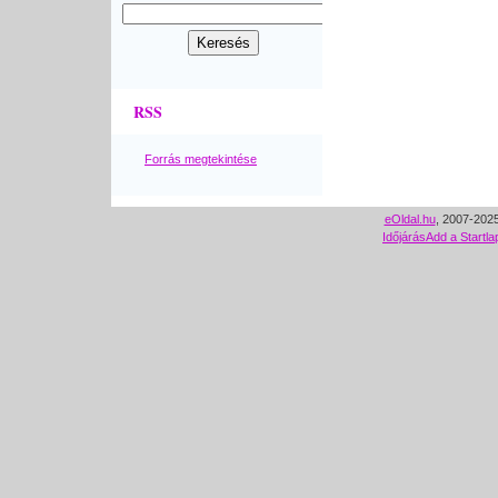
RSS
Forrás megtekintése
eOldal.hu
, 2007-2025
Időjárás
Add a Startla