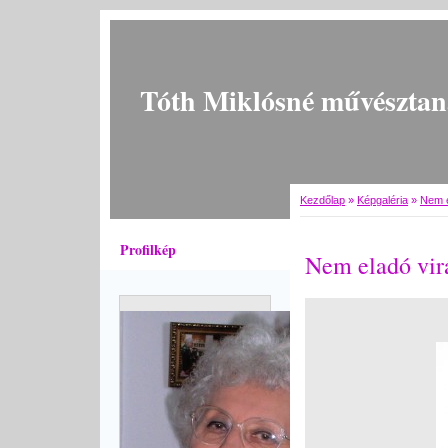
Tóth Miklósné művésztan
Kezdőlap
»
Képgaléria
»
Nem e
Profilkép
Nem eladó vir