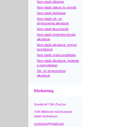
Nem eladó tájképek
Nem eladó alakok és portrék
Nem eladó életképek
Nem eladó sík- és
térgeometriai alkotások
Nem eladó illusztrációk
Nem eladó történelmi témájú
alkotások
Nem eladó alkotások vegyes
technikával
Nem eladó virágcsendéletek
Nem eladó alkotások: épületek
a nagyvilágban
Sík- és térgeometriai
alkotások
Elérhetőség
Szederné Tóth Zsuzsa
Tóth Miklósné művésztanár
eladó festményei
szetozsu@gmail.com