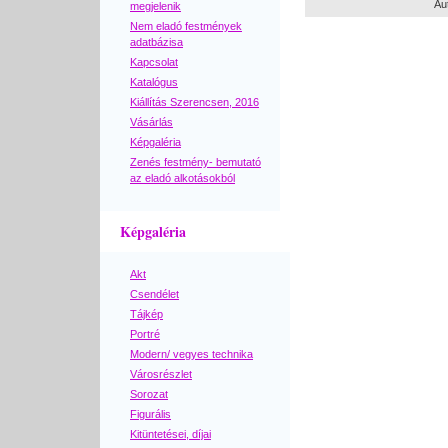
Au
megjelenik
Nem eladó festmények
adatbázisa
Kapcsolat
Katalógus
Kiállítás Szerencsen, 2016
Vásárlás
Képgaléria
Zenés festmény- bemutató
az eladó alkotásokból
Képgaléria
Akt
Csendélet
Tájkép
Portré
Modern/ vegyes technika
Városrészlet
Sorozat
Figurális
Kitüntetései, díjai