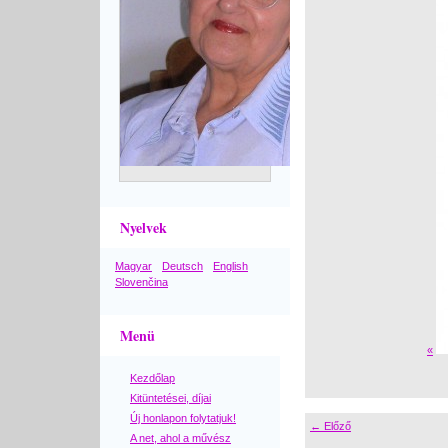
Nyelvek
Magyar
Deutsch
English
Slovenčina
Menü
«
Kezdőlap
Kitüntetései, díjai
Új honlapon folytatjuk!
← Előző
A net, ahol a művész