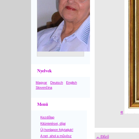
Nyelvek
Magyar
Deutsch
English
Slovenčina
Menü
«
Kezdőlap
Kitüntetései, díjai
Új honlapon folytatjuk!
A net, ahol a művész
← Előző