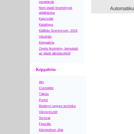
megjelenik
Nem eladó festmények
Automatik
adatbázisa
Kapcsolat
Katalógus
Kiállítás Szerencsen, 2016
Vásárlás
Képgaléria
Zenés festmény- bemutató
az eladó alkotásokból
Képgaléria
Akt
Csendélet
Tájkép
Portré
Modern/ vegyes technika
Városrészlet
Sorozat
Figurális
Kitüntetései, díjai