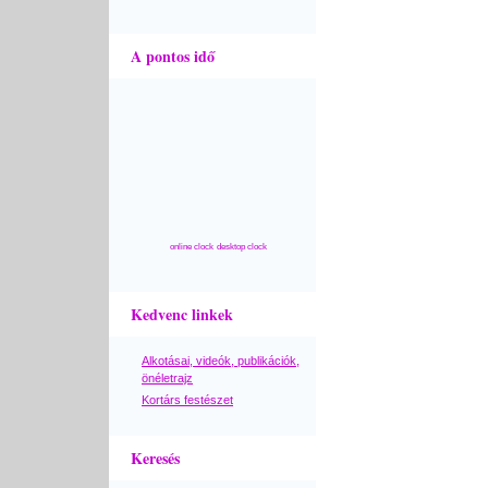
A pontos idő
online clock
desktop clock
Kedvenc linkek
Alkotásai, videók, publikációk,
önéletrajz
Kortárs festészet
Keresés