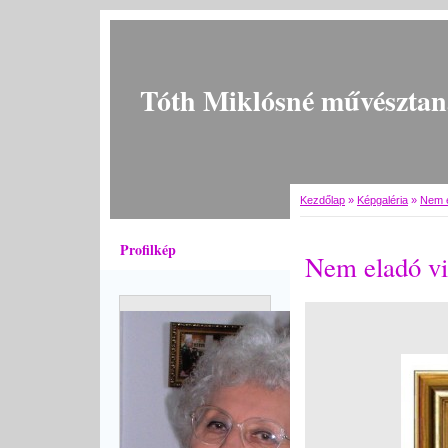
Tóth Miklósné művésztan
Kezdőlap
»
Képgaléria
»
Nem e
Profilkép
Nem eladó vi