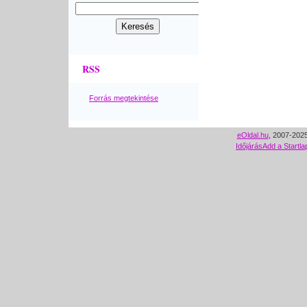
RSS
Forrás megtekintése
eOldal.hu
, 2007-2025
Időjárás
Add a Startla