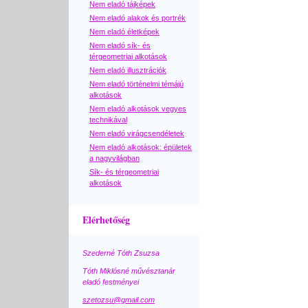
Nem eladó tájképek
Nem eladó alakok és portrék
Nem eladó életképek
Nem eladó sík- és
térgeometriai alkotások
Nem eladó illusztrációk
Nem eladó történelmi témájú
alkotások
Nem eladó alkotások vegyes
technikával
Nem eladó virágcsendéletek
Nem eladó alkotások: épületek
a nagyvilágban
Sík- és térgeometriai
alkotások
Elérhetőség
Szederné Tóth Zsuzsa
Tóth Miklósné művésztanár
eladó festményei
szetozsu@gmail.com