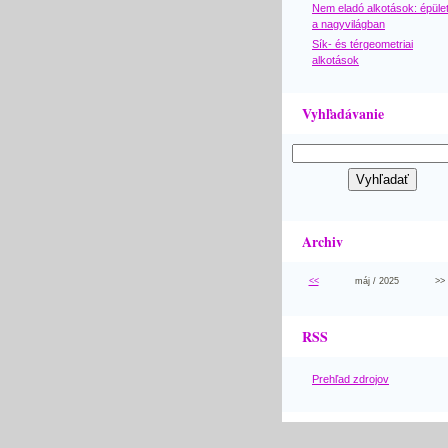
Nem eladó alkotások: épüle
a nagyvilágban
Sík- és térgeometriai
alkotások
Vyhľadávanie
Archiv
<<
máj / 2025
>>
RSS
Prehľad zdrojov