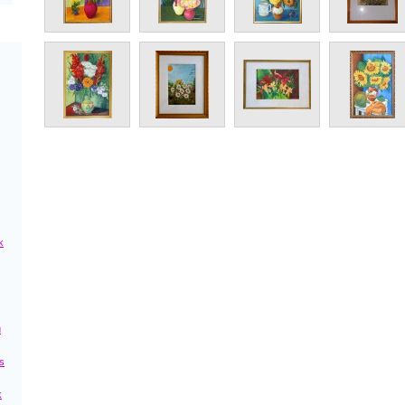
k
ú
s
k