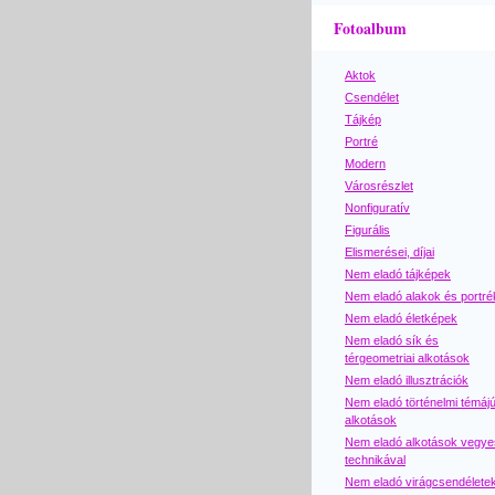
Fotoalbum
Aktok
Csendélet
Tájkép
Portré
Modern
Városrészlet
Nonfiguratív
Figurális
Elismerései, díjai
Nem eladó tájképek
Nem eladó alakok és portré
Nem eladó életképek
Nem eladó sík és
térgeometriai alkotások
Nem eladó illusztrációk
Nem eladó történelmi témáj
alkotások
Nem eladó alkotások vegye
technikával
Nem eladó virágcsendélete