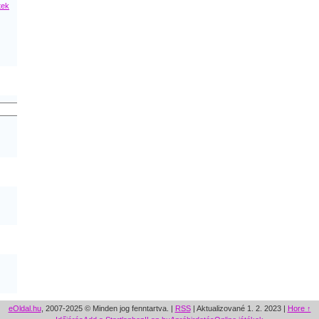
tek
eOldal.hu
, 2007-2025 © Minden jog fenntartva. |
RSS
|
Aktualizované 1. 2. 2023
|
Hore ↑