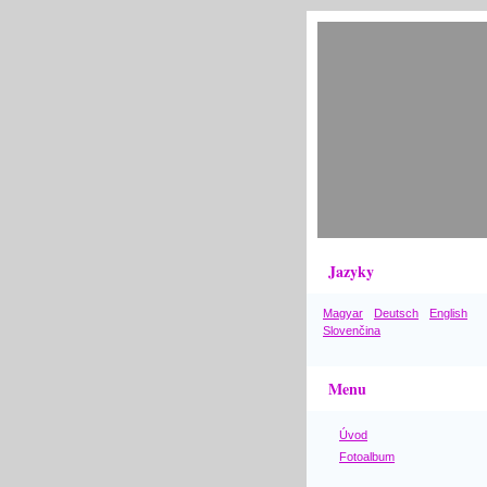
Jazyky
Magyar
Deutsch
English
Slovenčina
Menu
Úvod
Fotoalbum