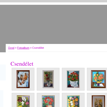
Úvod
»
Fotoalbum
»
Csendélet
Csendélet