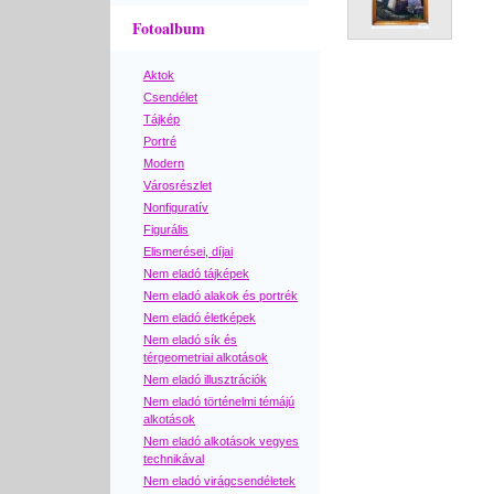
Fotoalbum
Aktok
Csendélet
Tájkép
Portré
Modern
Városrészlet
Nonfiguratív
Figurális
Elismerései, díjai
Nem eladó tájképek
Nem eladó alakok és portrék
Nem eladó életképek
Nem eladó sík és
térgeometriai alkotások
Nem eladó illusztrációk
Nem eladó történelmi témájú
alkotások
Nem eladó alkotások vegyes
technikával
Nem eladó virágcsendéletek