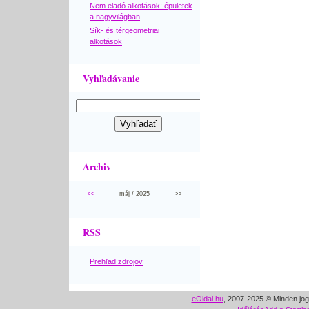
Nem eladó alkotások: épületek
a nagyvilágban
Sík- és térgeometriai
alkotások
Vyhľadávanie
Archiv
<<
máj / 2025
>>
RSS
Prehľad zdrojov
eOldal.hu
, 2007-2025 © Minden jog 