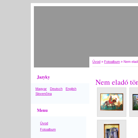
Úvod
»
Fotoalbum
»
Nem eladó
Jazyky
Nem eladó tör
Magyar
Deutsch
English
Slovenčina
Menu
Úvod
Fotoalbum