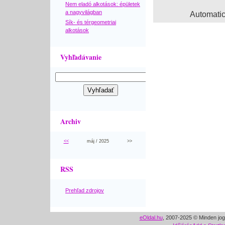
Nem eladó alkotások: épületek
a nagyvilágban
Automati
Sík- és térgeometriai
alkotások
Vyhľadávanie
Archiv
<<
máj / 2025
>>
RSS
Prehľad zdrojov
eOldal.hu
, 2007-2025 © Minden jog 