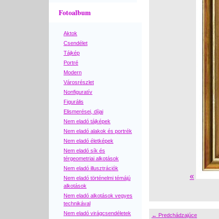
Fotoalbum
Aktok
Csendélet
Tájkép
Portré
Modern
Városrészlet
Nonfiguratív
Figurális
Elismerései, díjai
Nem eladó tájképek
Nem eladó alakok és portrék
Nem eladó életképek
Nem eladó sík és
térgeometriai alkotások
Nem eladó illusztrációk
«
Nem eladó történelmi témájú
alkotások
Nem eladó alkotások vegyes
technikával
Nem eladó virágcsendéletek
← Predchádzajúce