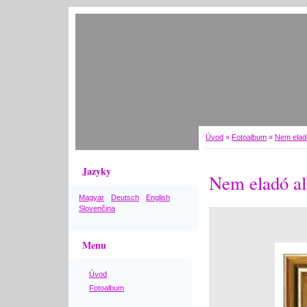
Úvod
»
Fotoalbum
»
Nem elad
Jazyky
Nem eladó al
Magyar
Deutsch
English
Slovenčina
Menu
Úvod
Fotoalbum