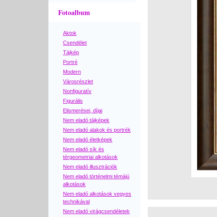
Fotoalbum
Aktok
Csendélet
Tájkép
Portré
Modern
Városrészlet
Nonfiguratív
Figurális
Elismerései, díjai
Nem eladó tájképek
Nem eladó alakok és portrék
Nem eladó életképek
Nem eladó sík és
térgeometriai alkotások
Nem eladó illusztrációk
Nem eladó történelmi témájú
alkotások
Nem eladó alkotások vegyes
technikával
Nem eladó virágcsendéletek