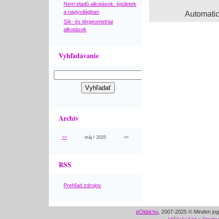
Nem eladó alkotások: épületek
a nagyvilágban
Automati
Sík- és térgeometriai
alkotások
Vyhľadávanie
Archiv
<<
máj / 2025
>>
RSS
Prehľad zdrojov
eOldal.hu
, 2007-2025 © Minden jog 