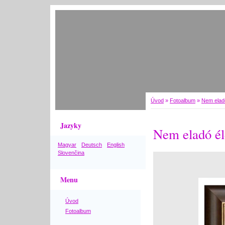
Úvod
»
Fotoalbum
»
Nem elad
Jazyky
Nem eladó él
Magyar
Deutsch
English
Slovenčina
Menu
Úvod
Fotoalbum