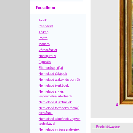
Fotoalbum
Aktok
Csendélet
Tájkép
Portré
Modern
Városrészlet
Nonfiguratív
Figurális
Elismerései, díjai
Nem eladó tájképek
Nem eladó alakok és portrék
Nem eladó életképek
Nem eladó sík és
térgeometriai alkotások
Nem eladó illusztrációk
«
Nem eladó történelmi témájú
alkotások
Nem eladó alkotások vegyes
technikával
← Predchádzajúce
Nem eladó virágcsendéletek