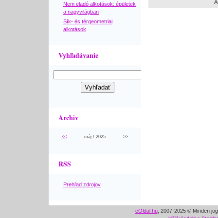
A
Nem eladó alkotások: épületek
a nagyvilágban
Sík- és térgeometriai
alkotások
Vyhľadávanie
Archiv
<<
máj / 2025
>>
RSS
Prehľad zdrojov
eOldal.hu
, 2007-2025 © Minden jog 