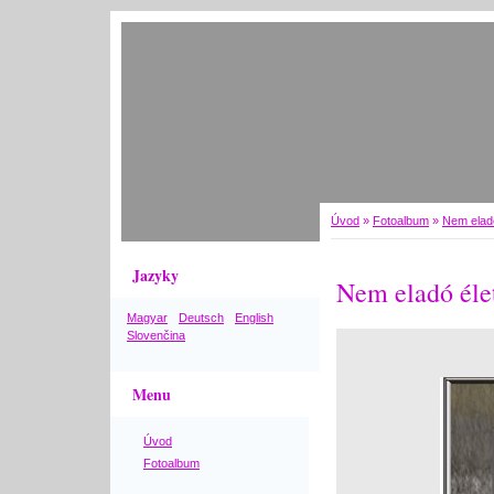
Úvod
»
Fotoalbum
»
Nem elad
Jazyky
Nem eladó éle
Magyar
Deutsch
English
Slovenčina
Menu
Úvod
Fotoalbum