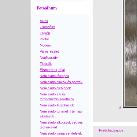
Fotoalbum
Aktok
Csendélet
Tájkép
Portré
Modern
Városrészlet
Nonfiguratív
Figurális
Elismerései, díjai
Nem eladó tájképek
Nem eladó alakok és portrék
Nem eladó életképek
Nem eladó sík és
térgeometriai alkotások
Nem eladó illusztrációk
«
Nem eladó történelmi témájú
alkotások
Nem eladó alkotások vegyes
technikával
← Predchádzajúce
Nem eladó virágcsendéletek