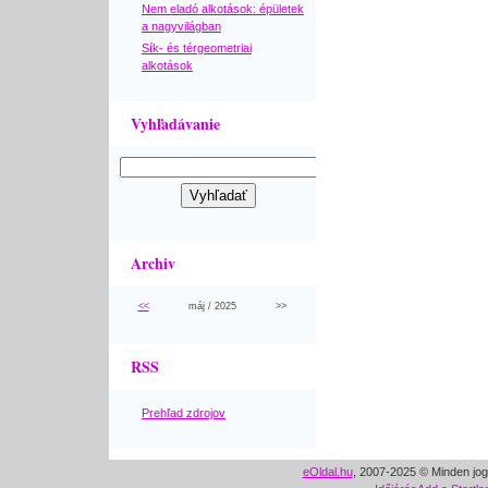
Nem eladó alkotások: épületek
a nagyvilágban
Sík- és térgeometriai
alkotások
Vyhľadávanie
Archiv
<<
máj / 2025
>>
RSS
Prehľad zdrojov
eOldal.hu
, 2007-2025 © Minden jog 