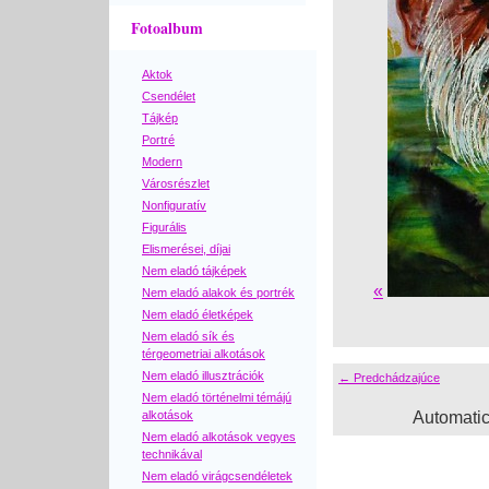
Fotoalbum
Aktok
Csendélet
Tájkép
Portré
Modern
Városrészlet
Nonfiguratív
Figurális
Elismerései, díjai
Nem eladó tájképek
«
Nem eladó alakok és portrék
Nem eladó életképek
Nem eladó sík és
térgeometriai alkotások
Nem eladó illusztrációk
← Predchádzajúce
Nem eladó történelmi témájú
alkotások
Automati
Nem eladó alkotások vegyes
technikával
Nem eladó virágcsendéletek