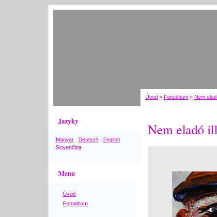
Úvod
»
Fotoalbum
»
Nem eladó
Jazyky
Nem eladó ill
Magyar
Deutsch
English
Slovenčina
Menu
Úvod
Fotoalbum