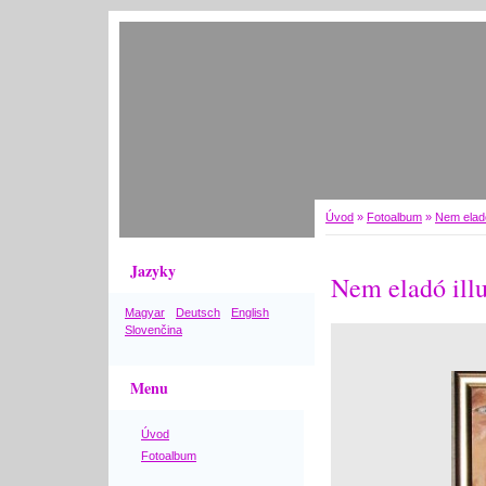
Úvod
»
Fotoalbum
»
Nem eladó
Jazyky
Nem eladó illu
Magyar
Deutsch
English
Slovenčina
Menu
Úvod
Fotoalbum