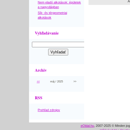
A
Nem eladó alkotások: épületek
a nagyvilágban
Sík- és térgeometriai
alkotások
Vyhľadávanie
Archiv
<<
máj / 2025
>>
RSS
Prehľad zdrojov
eOldal.hu
, 2007-2025 © Minden jog 