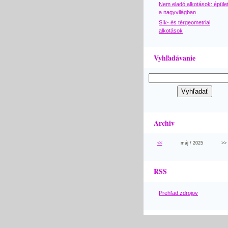
Nem eladó alkotások: épüle
a nagyvilágban
Sík- és térgeometriai
alkotások
Vyhľadávanie
Archiv
<<
máj / 2025
>>
RSS
Prehľad zdrojov