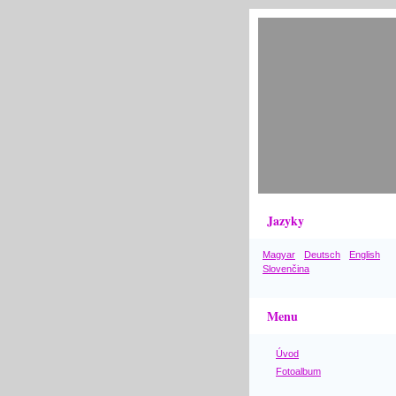
Jazyky
Magyar
Deutsch
English
Slovenčina
Menu
Úvod
Fotoalbum