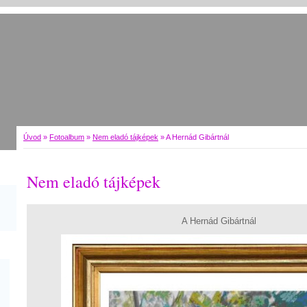
Úvod
»
Fotoalbum
»
Nem eladó tájképek
»
A Hernád Gibártnál
Nem eladó tájképek
A Hernád Gibártnál