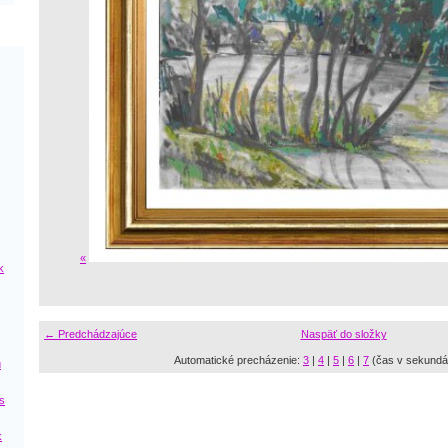
«
k
← Predchádzajúce
Naspäť do složky
Automatické precházenie:
3
|
4
|
5
|
6
|
7
(čas v sekundá
ú
s
k