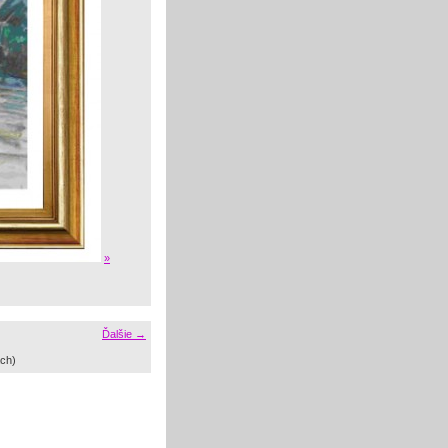
»
Ďalšie →
ch)