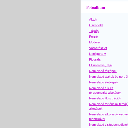
Fotoalbum
Aktok
Csendélet
Tájkép
Portré
Modern
Városrészlet
Nonfiguratív
Figurális
Elismerései, díjai
Nem eladó tájképek
Nem eladó alakok és portré
Nem eladó életképek
Nem eladó sík és
térgeometriai alkotások
Nem eladó illusztrációk
Nem eladó történelmi témáj
alkotások
Nem eladó alkotások vegye
technikával
Nem eladó virágcsendélete