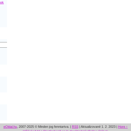
tek
eOldal.hu
, 2007-2025 © Minden jog fenntartva. |
RSS
|
Aktualizované 1. 2. 2023
|
Hore ↑