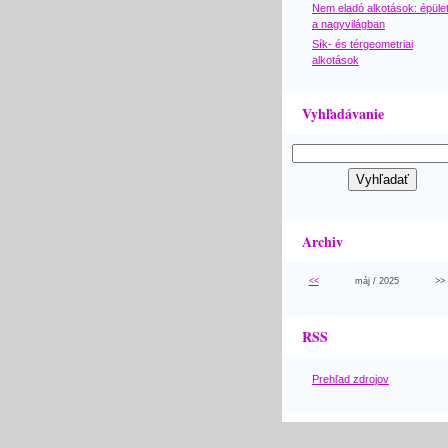
Nem eladó alkotások: épüle
a nagyvilágban
Sík- és térgeometriai
alkotások
Vyhľadávanie
Archiv
<<
máj / 2025
>>
RSS
Prehľad zdrojov