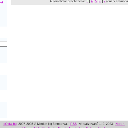
Automatické precházenie:
3
|
4
|
5
|
6
|
7
(čas v sekundá
tek
eOldal.hu
, 2007-2025 © Minden jog fenntartva. |
RSS
|
Aktualizované 1. 2. 2023
|
Hore ↑