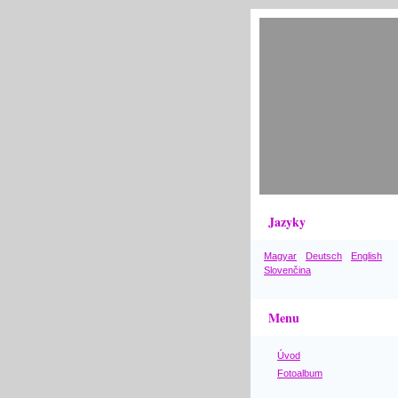
Jazyky
Magyar
Deutsch
English
Slovenčina
Menu
Úvod
Fotoalbum