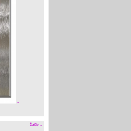
»
Ďalšie →