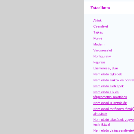
Fotoalbum
Aktok
Csendélet
Tájkép
Portré
Modern
Városrészlet
Nonfiguratív
Figurális
Elismerései, díjai
Nem eladó tájképek
Nem eladó alakok és portré
Nem eladó életképek
Nem eladó sík és
térgeometriai alkotások
Nem eladó illusztrációk
Nem eladó történelmi témáj
alkotások
Nem eladó alkotások vegye
technikával
Nem eladó virágcsendélete