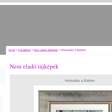
Úvod
»
Fotoalbum
»
Nem eladó tájképek
»
Hóolvadás a Bükben
Nem eladó tájképek
Hóolvadás a Bükben