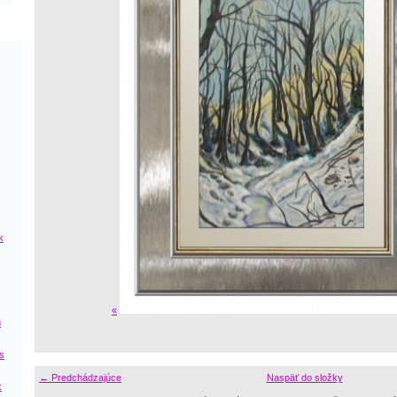
k
«
ú
s
← Predchádzajúce
Naspäť do složky
k