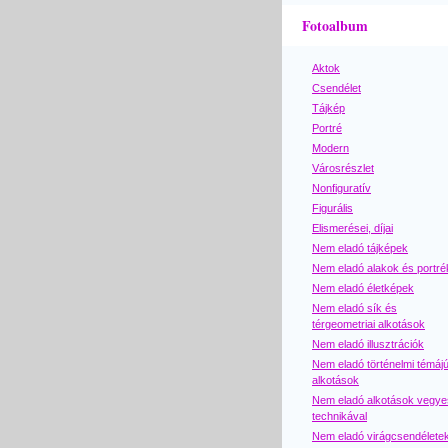
Fotoalbum
Aktok
Csendélet
Tájkép
Portré
Modern
Városrészlet
Nonfiguratív
Figurális
Elismerései, díjai
Nem eladó tájképek
Nem eladó alakok és portré
Nem eladó életképek
Nem eladó sík és
térgeometriai alkotások
Nem eladó illusztrációk
Nem eladó történelmi témáj
alkotások
Nem eladó alkotások vegye
technikával
Nem eladó virágcsendélete