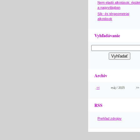
Nem eladó alkotások: épüle
a nagyvilágban
Sík- és térgeometriai
alkotások
Vyhľadávanie
Archiv
<<
máj / 2025
>>
RSS
Prehľad zdrojov