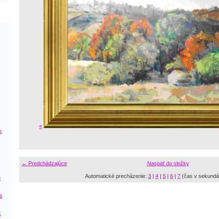
«
k
← Predchádzajúce
Naspäť do složky
Automatické precházenie:
3
|
4
|
5
|
6
|
7
(čas v sekundá
ú
s
k