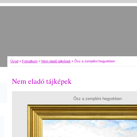
Úvod
»
Fotoalbum
»
Nem eladó tájképek
»
Ősz a zempléni hegyekben
Nem eladó tájképek
Ősz a zempléni hegyekben