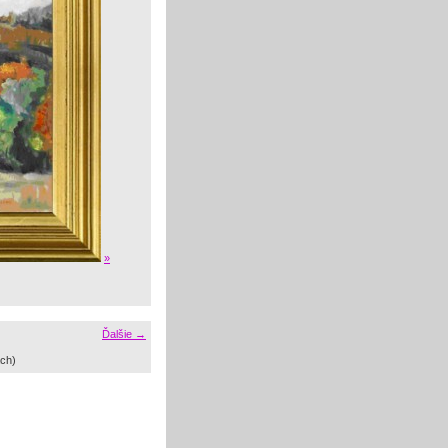
»
Ďalšie →
ch)