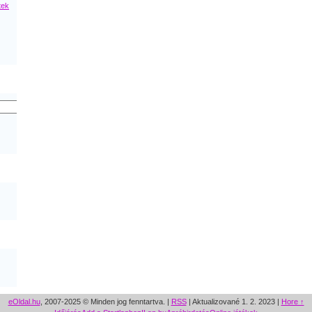
tek
eOldal.hu
, 2007-2025 © Minden jog fenntartva. |
RSS
|
Aktualizované 1. 2. 2023
|
Hore ↑