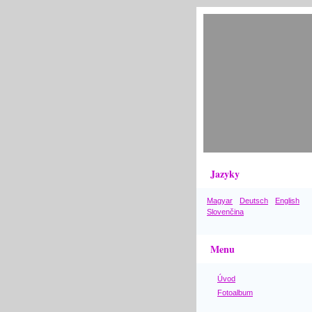
Jazyky
Magyar
Deutsch
English
Slovenčina
Menu
Úvod
Fotoalbum