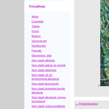
Fotoalbum
Aktok
Csendélet
Tájkép
Portré
Modern
Városrészlet
Nonfiguratív
Figurális
Elismerései, díjai
Nem eladó tájképek
Nem eladó alakok és portrék
Nem eladó életképek
Nem eladó sík és
térgeometriai alkotások
Nem eladó illusztrációk
«
Nem eladó történelmi témájú
alkotások
Nem eladó alkotások vegyes
technikával
← Predchádzajúce
Nem eladó virágcsendéletek