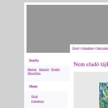
Úvod
»
Fotoalbum
»
Nem elad
Jazyky
Nem eladó táj
Magyar
Deutsch
English
Slovenčina
Menu
Úvod
Fotoalbum