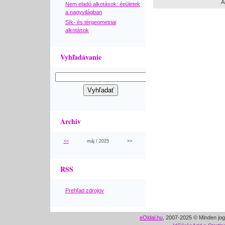
A
Nem eladó alkotások: épületek
a nagyvilágban
Sík- és térgeometriai
alkotások
Vyhľadávanie
Archiv
<<
máj / 2025
>>
RSS
Prehľad zdrojov
eOldal.hu
, 2007-2025 © Minden jog 