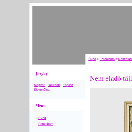
Úvod
»
Fotoalbum
»
Nem elad
Jazyky
Nem eladó táj
Magyar
Deutsch
English
Slovenčina
Menu
Úvod
Fotoalbum