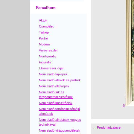
Fotoalbum
Aktok
Csendélet
Tájkép
Portré
Modern
Városrészlet
Nonfiguratív
Figurális
Elismerései, díjai
Nem eladó tájképek
Nem eladó alakok és portrék
Nem eladó életképek
Nem eladó sík és
térgeometriai alkotások
Nem eladó illusztrációk
«
Nem eladó történelmi témájú
alkotások
Nem eladó alkotások vegyes
technikával
← Predchádzajúce
Nem eladó virágcsendéletek