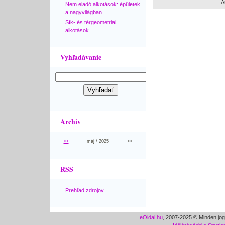
A
Nem eladó alkotások: épületek
a nagyvilágban
Sík- és térgeometriai
alkotások
Vyhľadávanie
Archiv
<<
máj / 2025
>>
RSS
Prehľad zdrojov
eOldal.hu
, 2007-2025 © Minden jog 